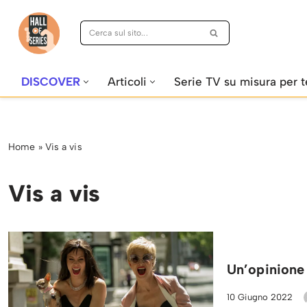
Vai
al
contenuto
DISCOVER
Articoli
Serie TV su misura per t
Home
»
Vis a vis
Vis a vis
Un’opinione 
10 Giugno 2022