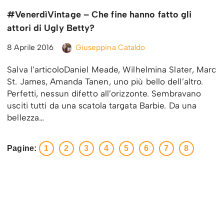
#VenerdìVintage – Che fine hanno fatto gli
attori di Ugly Betty?
8 Aprile 2016
Giuseppina Cataldo
Salva l’articoloDaniel Meade, Wilhelmina Slater, Marc
St. James, Amanda Tanen, uno più bello dell’altro.
Perfetti, nessun difetto all’orizzonte. Sembravano
usciti tutti da una scatola targata Barbie. Da una
bellezza…
Pagine:
1
2
3
4
5
6
7
8