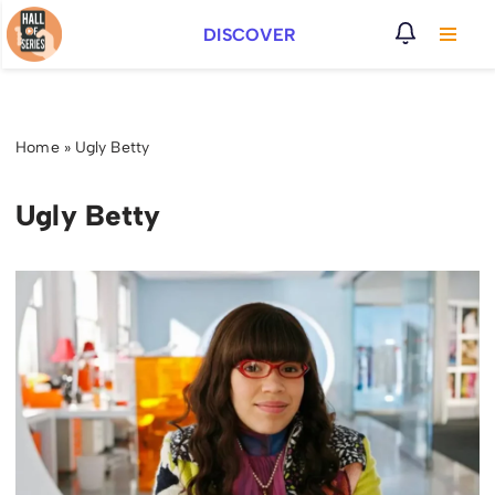
DISCOVER
Vai
al
contenuto
Home
»
Ugly Betty
Ugly Betty