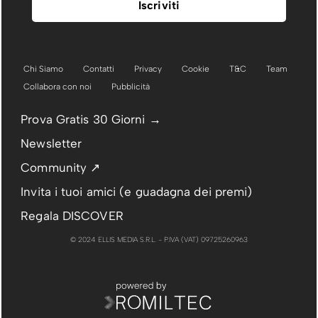
Chi Siamo
Contatti
Privacy
Cookie
T&C
Team
Collabora con noi
Pubblicità
Prova Gratis 30 Giorni →
Newsletter
Community ↗
Invita i tuoi amici (e guadagna dei premi)
Regala DISCOVER
© 2024 ELLIS MEDIA S.R.L. - P.IVA (VAT) 09725260963