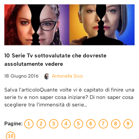
10 Serie Tv sottovalutate che dovreste
assolutamente vedere
18 Giugno 2016
Antonella Sivo
Salva l’articoloQuante volte vi è capitato di finire una
serie tv e non saper cosa iniziare? Di non saper cosa
scegliere tra l’immensità di serie…
Pagine:
1
2
3
4
5
6
7
8
9
10