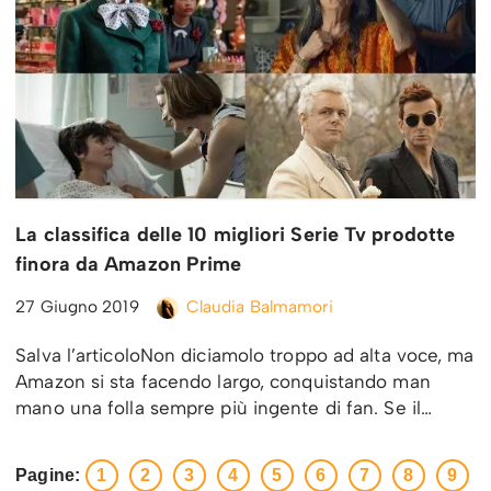
La classifica delle 10 migliori Serie Tv prodotte
finora da Amazon Prime
27 Giugno 2019
Claudia Balmamori
Salva l’articoloNon diciamolo troppo ad alta voce, ma
Amazon si sta facendo largo, conquistando man
mano una folla sempre più ingente di fan. Se il…
Pagine:
1
2
3
4
5
6
7
8
9