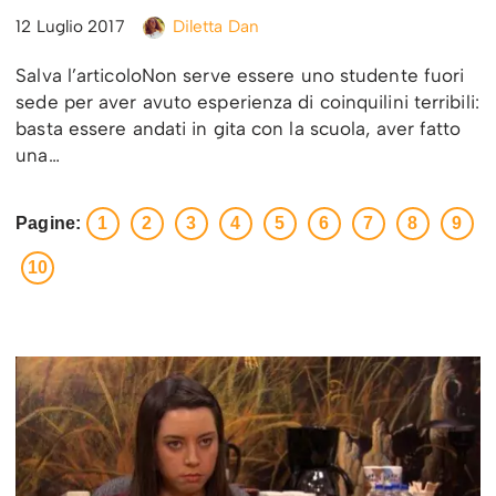
12 Luglio 2017
Diletta Dan
Salva l’articoloNon serve essere uno studente fuori
sede per aver avuto esperienza di coinquilini terribili:
basta essere andati in gita con la scuola, aver fatto
una…
Pagine:
1
2
3
4
5
6
7
8
9
10