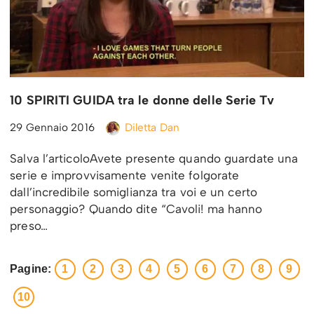
10 SPIRITI GUIDA tra le donne delle Serie Tv
29 Gennaio 2016
Diletta Dan
Salva l’articoloAvete presente quando guardate una
serie e improvvisamente venite folgorate
dall’incredibile somiglianza tra voi e un certo
personaggio? Quando dite “Cavoli! ma hanno
preso…
Pagine:
1
2
3
4
5
6
7
8
9
10