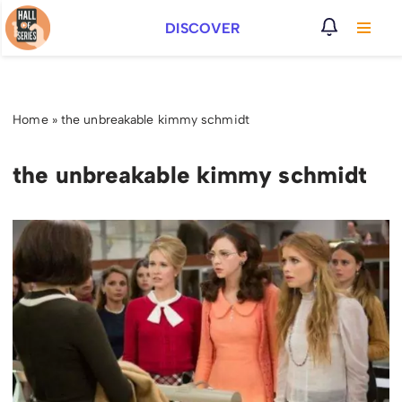
DISCOVER
Vai
al
contenuto
Home
»
the unbreakable kimmy schmidt
the unbreakable kimmy schmidt