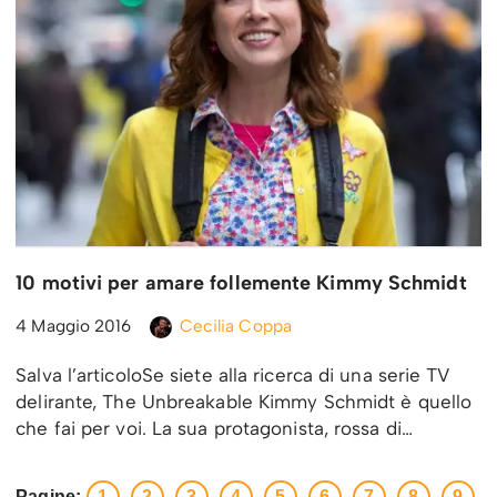
10 motivi per amare follemente Kimmy Schmidt
4 Maggio 2016
Cecilia Coppa
Salva l’articoloSe siete alla ricerca di una serie TV
delirante, The Unbreakable Kimmy Schmidt è quello
che fai per voi. La sua protagonista, rossa di…
Pagine:
1
2
3
4
5
6
7
8
9