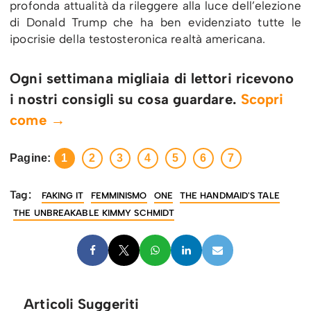
profonda attualità da rileggere alla luce dell’elezione
di Donald Trump che ha ben evidenziato tutte le
ipocrisie della testosteronica realtà americana.
Ogni settimana migliaia di lettori ricevono
i nostri consigli su cosa guardare.
Scopri
come →
Pagine:
1
2
3
4
5
6
7
Tag:
FAKING IT
FEMMINISMO
ONE
THE HANDMAID'S TALE
THE UNBREAKABLE KIMMY SCHMIDT
Articoli Suggeriti