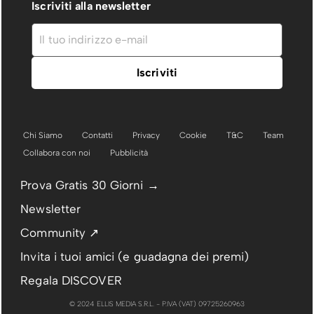
Iscriviti alla newsletter
Chi Siamo
Contatti
Privacy
Cookie
T&C
Team
Collabora con noi
Pubblicità
Prova Gratis 30 Giorni →
Newsletter
Community ↗
Invita i tuoi amici (e guadagna dei premi)
Regala DISCOVER
© 2024 ELLIS MEDIA S.R.L. - P.IVA (VAT) 09725260963