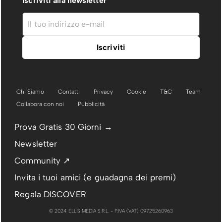
Iscriviti alla newsletter
Chi Siamo
Contatti
Privacy
Cookie
T&C
Team
Collabora con noi
Pubblicità
Prova Gratis 30 Giorni →
Newsletter
Community ↗
Invita i tuoi amici (e guadagna dei premi)
Regala DISCOVER
© 2024 ELLIS MEDIA S.R.L. - P.IVA (VAT) 09725260963