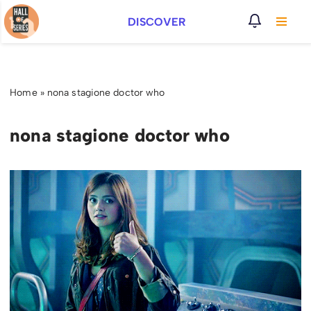
DISCOVER
Vai
al
contenuto
Home
»
nona stagione doctor who
nona stagione doctor who