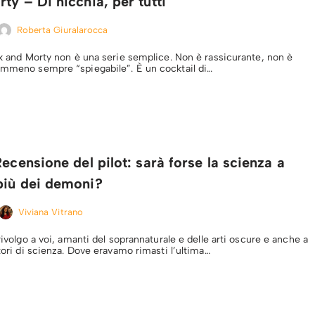
ty – Di nicchia, per tutti
Roberta Giuralarocca
ick and Morty non è una serie semplice. Non è rassicurante, non è
emmeno sempre “spiegabile”. È un cocktail di…
Recensione del pilot: sarà forse la scienza a
più dei demoni?
Viviana Vitrano
 rivolgo a voi, amanti del soprannaturale e delle arti oscure e anche a
ltori di scienza. Dove eravamo rimasti l’ultima…