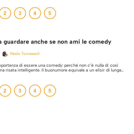
2
3
4
5
 guardare anche se non ami le comedy
Paolo Tomassoli
importanza di essere una comedy: perché non c’è nulla di così
a risata intelligente. Il buonumore equivale a un elisir di lunga…
2
3
4
5