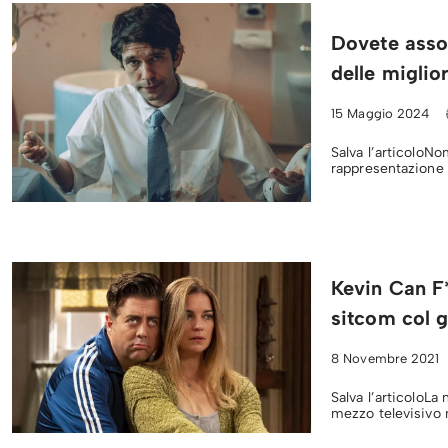
Dovete assol
delle miglio
15 Maggio 2024
Salva l’articoloN
rappresentazione 
Kevin Can F
sitcom col g
8 Novembre 2021
Salva l’articoloLa 
mezzo televisivo 