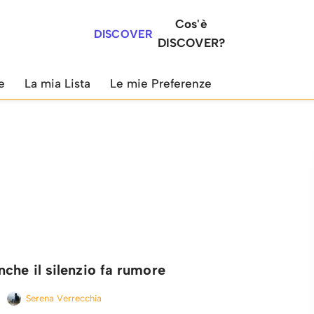
Cos'è
DISCOVER
DISCOVER?
e
La mia Lista
Le mie Preferenze
che il silenzio fa rumore
Serena Verrecchia