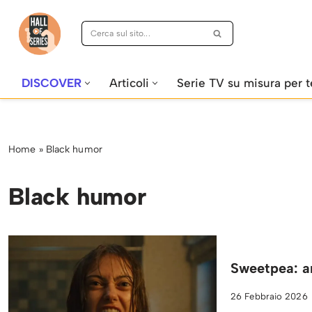
Vai
al
contenuto
DISCOVER
Articoli
Serie TV su misura per t
Home
»
Black humor
Black humor
Sweetpea: an
26 Febbraio 2026