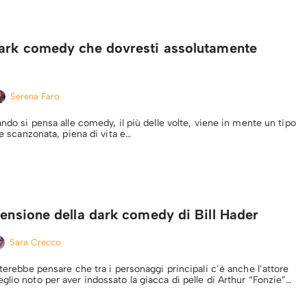
dark comedy che dovresti assolutamente
Serena Faro
ando si pensa alle comedy, il più delle volte, viene in mente un tipo
a e scanzonata, piena di vita e…
censione della dark comedy di Bill Hader
Sara Crecco
sterebbe pensare che tra i personaggi principali c’è anche l’attore
glio noto per aver indossato la giacca di pelle di Arthur “Fonzie”…