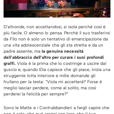
D’altronde, non accettandosi, si isola perché così è
più facile. O almeno lo pensa. Perché il suo trasferirsi
da Filo non è solo un tentativo di emancipazione da
una vita adolescenziale che gli sta stretta e da un
padre assente, ma
la genuina necessità
dell’abbraccio dell’altro per curare i suoi profondi
graffi.
Viola è la prima che lo costringe a uscire dal
guscio e, quando Elia capisce che gli piace, inizia una
struggente lotta interiore e mille domande gli
frullano per la testa: “Viola mi accetterà? Forse è
meglio lasciar perdere, come al solito, ma così
perderei la felicità per sempre?”
Sono le Matte e i Contrabbandieri a fargli capire che
non è solo, che può aprirsi con loro, che il suo