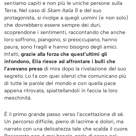
sentiamo capiti e non più le uniche persone sulla
Terra. Nel caso di
Skam Italia 5
e del suo
protagonista, si rivolge a quegli uomini (e non solo)
che dovrebbero essere sempre dei duri,
scoprendone i sentimenti, raccontando che anche
loro soffrono, piangono, si preoccupano, hanno
paura, sono fragili e hanno bisogno degli amici.
Infatti,
grazie alla forza che quest’ultimi gli
infondono, Elia riesce ad affrontare i bulli che
l’avevano preso
di mira dopo la rivelazione del suo
segreto. Lo fa con quei silenzi che comunicano più
di tutte le parole del mondo e con quella pace
appena ritrovata, spiattellandoli in faccia la loro
meschinità.
È il primo grande passo verso l’accettazione di sé.
Un percorso difficile, pieno di lacrime e dolori, ma
narrato con una delicatezza tale che scalda il cuore.
Bessegato non è mai banale, parla di sesso nel