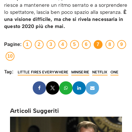
riesce a mantenere un ritmo serrato e a sorprendere
lo spettatore, lascia ben poco spazio alla speranza.
È
una visione difficile, ma che si rivela necessaria in
questo 2020 più che mai.
Pagine:
1
2
3
4
5
6
7
8
9
10
Tag:
LITTLE FIRES EVERYWHERE
MINISERIE
NETFLIX
ONE
Articoli Suggeriti