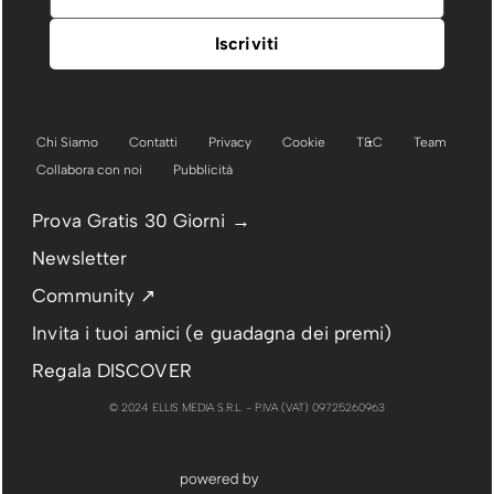
Chi Siamo
Contatti
Privacy
Cookie
T&C
Team
Collabora con noi
Pubblicità
Prova Gratis 30 Giorni →
Newsletter
Community ↗
Invita i tuoi amici (e guadagna dei premi)
Regala DISCOVER
© 2024 ELLIS MEDIA S.R.L. - P.IVA (VAT) 09725260963