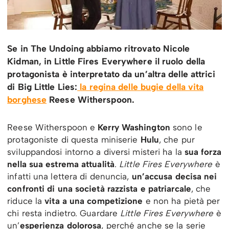
Se in The Undoing abbiamo ritrovato Nicole
Kidman, in Little Fires Everywhere il ruolo della
protagonista è interpretato da un’altra delle attrici
di Big Little Lies:
la regina delle bugie della vita
borghese
Reese Witherspoon.
Reese Witherspoon e
Kerry Washington
sono le
protagoniste di questa miniserie
Hulu
, che pur
sviluppandosi intorno a diversi misteri ha la
sua forza
nella sua estrema attualità
.
Little Fires Everywhere
è
infatti una lettera di denuncia,
un’accusa decisa nei
confronti di una società razzista e patriarcale
, che
riduce la
vita a una competizione
e non ha pietà per
chi resta indietro. Guardare
Little Fires Everywhere
è
un’
esperienza dolorosa
, perché anche se la serie