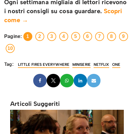
Ogni settimana migliaia di lettori ricevono
i nostri consigli su cosa guardare.
Scopri
come →
Pagine:
1
2
3
4
5
6
7
8
9
10
Tag:
LITTLE FIRES EVERYWHERE
MINISERIE
NETFLIX
ONE
Articoli Suggeriti