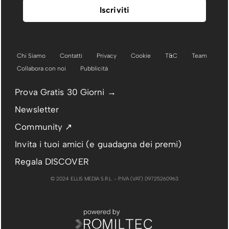
Chi Siamo
Contatti
Privacy
Cookie
T&C
Team
Collabora con noi
Pubblicità
Prova Gratis 30 Giorni →
Newsletter
Community ↗
Invita i tuoi amici (e guadagna dei premi)
Regala DISCOVER
© 2024 ELLIS MEDIA S.R.L. - P.IVA (VAT) 09725260963