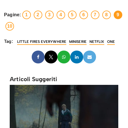
Pagine:
1
2
3
4
5
6
7
8
9
10
Tag:
LITTLE FIRES EVERYWHERE
MINISERIE
NETFLIX
ONE
Articoli Suggeriti