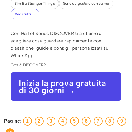
Simili a Stranger Things
Serie da gustare con calma
Vedi tutti →
Con Hall of Series DISCOVER ti aiutiamo a
scegliere cosa guardare rapidamente con
classifiche, guide e consigli personalizzati su
WhatsApp.
Cos'è DISCOVER?
Inizia la prova gratuita
di 30 giorni →
Pagine:
1
2
3
4
5
6
7
8
9