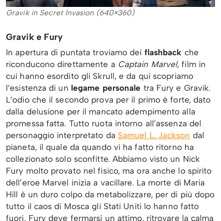
Gravik in Secret Invasion (640×360)
Gravik e Fury
In apertura di puntata troviamo dei
flashback
che
riconducono direttamente a
Captain Marvel,
film in
cui hanno esordito gli Skrull, e da qui scopriamo
l’esistenza di un
legame personale
tra Fury e Gravik.
L’odio che il secondo prova per il primo è forte, dato
dalla delusione per il mancato adempimento alla
promessa fatta. Tutto ruota intorno all’assenza del
personaggio interpretato da
Samuel L. Jackson
dal
pianeta, il quale da quando vi ha fatto ritorno ha
collezionato solo sconfitte. Abbiamo visto un Nick
Fury molto provato nel fisico, ma ora anche lo spirito
dell’eroe Marvel inizia a vacillare. La morte di Maria
Hill è un duro colpo da metabolizzare, per di più dopo
tutto il caos di Mosca gli Stati Uniti lo hanno fatto
fuori. Fury deve fermarsi un attimo, ritrovare la calma