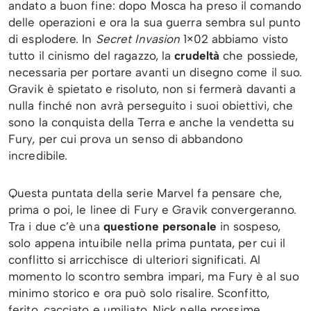
andato a buon fine: dopo Mosca ha preso il comando
delle operazioni e ora la sua guerra sembra sul punto
di esplodere. In
Secret Invasion
1×02 abbiamo visto
tutto il cinismo del ragazzo, la
crudeltà
che possiede,
necessaria per portare avanti un disegno come il suo.
Gravik è spietato e risoluto, non si fermerà davanti a
nulla finché non avrà perseguito i suoi obiettivi, che
sono la conquista della Terra e anche la vendetta su
Fury, per cui prova un senso di abbandono
incredibile.
Questa puntata della serie Marvel fa pensare che,
prima o poi, le linee di Fury e Gravik convergeranno.
Tra i due c’è una
questione personale
in sospeso,
solo appena intuibile nella prima puntata, per cui il
conflitto si arricchisce di ulteriori significati. Al
momento lo scontro sembra impari, ma Fury è al suo
minimo storico e ora può solo risalire. Sconfitto,
ferito, cacciato e umiliato, Nick nelle prossime