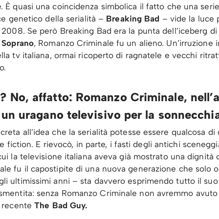
. È quasi una coincidenza simbolica il fatto che una serie
ice genetico della serialità –
Breaking Bad
– vide la luce 
l 2008. Se però Breaking Bad era la punta dell’iceberg 
I Soprano
, Romanzo Criminale fu un alieno. Un’irruzione 
la tv italiana, ormai ricoperto di ragnatele e vecchi ritratt
o.
 No, affatto: Romanzo Criminale, nell’a
 un uragano televisivo per la sonnecchia
eta all’idea che la serialità potesse essere qualcosa di di
te fiction. E rievocò, in parte, i fasti degli antichi sceneggi
cui la televisione italiana aveva già mostrato una dignità
e fu il capostipite di una nuova generazione che solo o
i ultimissimi anni – sta davvero esprimendo tutto il suo
 smentita: senza Romanzo Criminale non avremmo avut
ù recente
The Bad Guy.