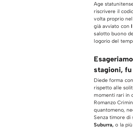
Age statunitense
riscrivere il cod
volta proprio ne
già avviato con
salotto buono del
logorio del temp
Esageriamo?
stagioni, fu
Diede forma concr
rispetto alle soli
momenti rari in 
Romanzo Criminal
quantomeno, negl
Senza timore di
Suburra,
o la pi