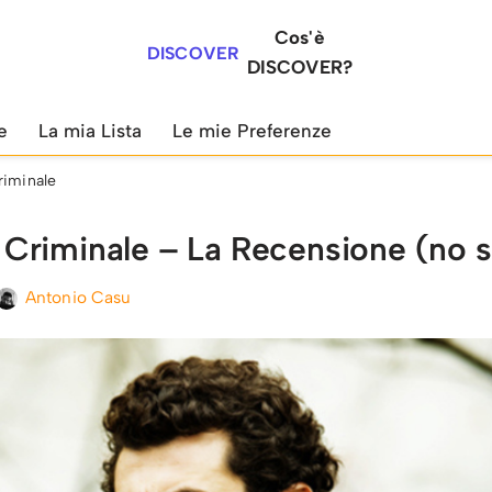
Cos'è
DISCOVER
DISCOVER?
e
La mia Lista
Le mie Preferenze
iminale
riminale – La Recensione (no s
Antonio Casu