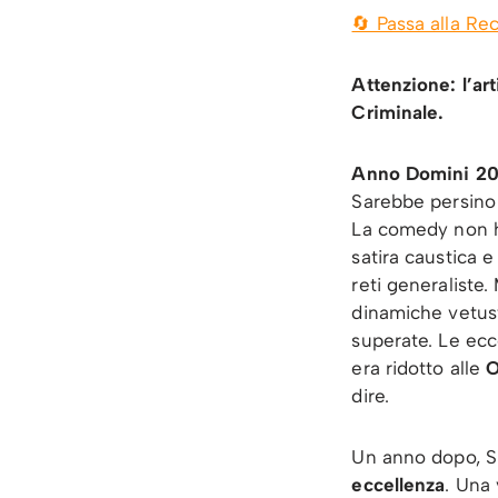
🔄 Passa alla Re
Attenzione: l’ar
Criminale.
Anno Domini 20
Sarebbe persino 
La comedy non ha
satira caustica e
reti generaliste.
dinamiche vetust
superate. Le ecc
era ridotto alle
O
dire.
Un anno dopo, Sk
eccellenza
. Una 