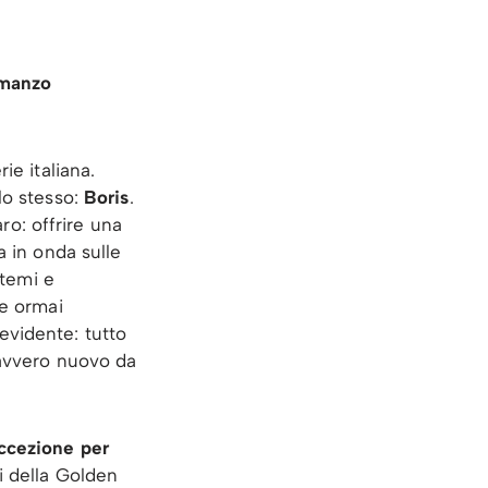
omanzo
ie italiana.
lo stesso:
Boris
.
o: offrire una
a in onda sulle
 temi e
ve ormai
evidente: tutto
davvero nuovo da
eccezione per
i della Golden