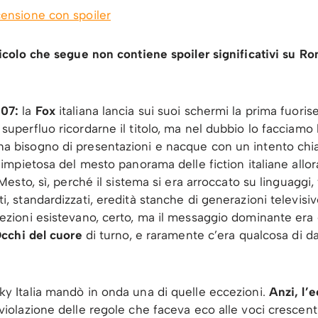
censione con spoiler
ticolo che segue non contiene spoiler significativi su R
07:
la
Fox
italiana lancia sui suoi schermi la prima fuoriser
superfluo ricordarne il titolo, ma nel dubbio lo facciamo 
 bisogno di presentazioni e nacque con un intento chiar
 impietosa del mesto panorama delle fiction italiane allor
 Mesto, sì, perché il sistema si era arroccato su linguaggi,
i, standardizzati, eredità stanche di generazioni televisi
ezioni esistevano, certo, ma il messaggio dominante era 
cchi del cuore
di turno, e raramente c’era qualcosa di 
y Italia mandò in onda una di quelle eccezioni.
Anzi, l’
violazione delle regole che faceva eco alle voci crescent