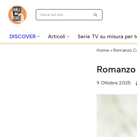
Vai
al
contenuto
DISCOVER
Articoli
Serie TV su misura per t
Home
»
Romanzo Cr
Romanzo C
9 Ottobre 2025