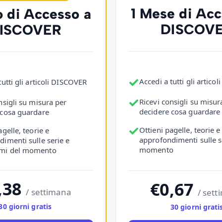
1 Mese di Acc
o di Accesso a
DISCOV
ISCOVER
✓
Accedi a tutti gli artico
tutti gli articoli DISCOVER
✓
Ricevi consigli su misur
nsigli su misura per
decidere cosa guardare
 cosa guardare
✓
Ottieni pagelle, teorie e
agelle, teorie e
approfondimenti sulle s
imenti sulle serie e
momento
mi del momento
,38
€0,67
/ settimana
/ set
30 giorni gratis
30 giorni grati