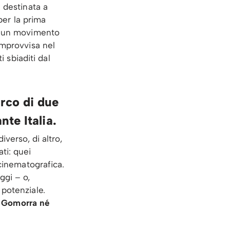
 destinata a
per la prima
di un movimento
improvvisa nel
i sbiaditi dal
rco di due
nte Italia.
verso, di altro,
ati: quei
 cinematografica.
ggi – o,
 potenziale.
o
Gomorra né