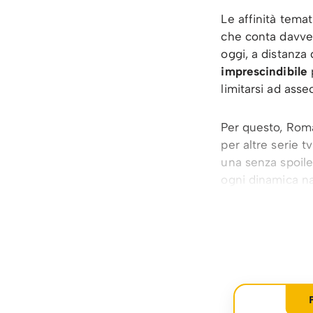
Le affinità tema
che conta davv
oggi, a distanza
imprescindibile
p
limitarsi ad asse
Per questo, Roma
per altre serie t
una senza spoile
ogni dinamica na