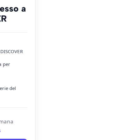
esso a
ER
li DISCOVER
a per
erie del
timana
s