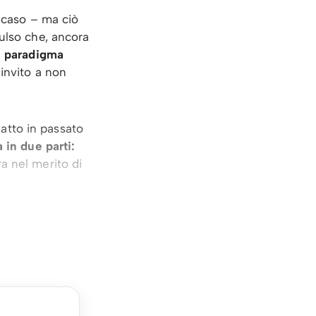
o caso – ma ciò
ulso che, ancora
n
paradigma
invito a non
atto in passato
 in due parti:
a nel merito di