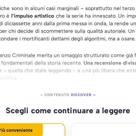
tiche sono in alcuni casi marginali – soprattutto nel terz
ero è
l’impulso artistico
che la serie ha innescato. Un imp
 di diciassette anni dalla prima messa in onda, la rende u
er chi decide di scommettere sulla qualità autoriale. Un 
condare i mortificanti dettami degli algoritmi, ma a osare.
nzo Criminale merita un omaggio strutturato come già f
v fondamentali della storia recente.
Una recensione divisa
r – quella che state leggendo – e una più libera che entr
rrativa.
— CONTENUTO
DISCOVER —
Scegli come continuare a leggere
Più conveniente