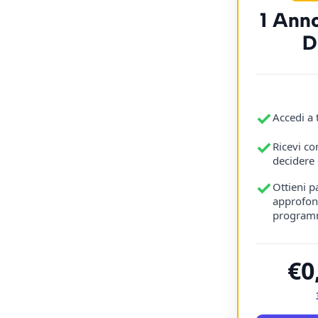
1 Ann
D
✓
Accedi a 
✓
Ricevi co
decidere
✓
Ottieni p
approfond
program
€0