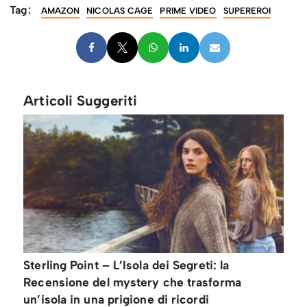
Tag:
AMAZON
NICOLAS CAGE
PRIME VIDEO
SUPEREROI
Articoli Suggeriti
Sterling Point – L’Isola dei Segreti: la
Recensione del mystery che trasforma
un’isola in una prigione di ricordi