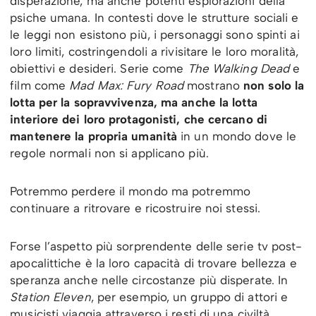
disperazione, ma anche potenti esplorazioni della
psiche umana. In contesti dove le strutture sociali e
le leggi non esistono più, i personaggi sono spinti ai
loro limiti, costringendoli a rivisitare le loro moralità,
obiettivi e desideri. Serie come
The Walking Dead
e
film come
Mad Max: Fury Road
mostrano
non solo la
lotta per la sopravvivenza, ma anche la lotta
interiore dei loro protagonisti, che cercano di
mantenere la propria umanità
in un mondo dove le
regole normali non si applicano più.
Potremmo perdere il mondo ma potremmo
continuare a ritrovare e ricostruire noi stessi.
Forse l’aspetto più sorprendente delle serie tv post-
apocalittiche è la loro capacità di trovare bellezza e
speranza anche nelle circostanze più disperate. In
Station Eleven
, per esempio, un gruppo di attori e
musicisti viaggia attraverso i resti di una civiltà