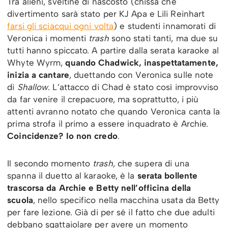
Tra alieni, sveltine di nascosto (chissà che
divertimento sarà stato per KJ Apa e Lili Reinhart
farsi gli sciacqui ogni volta
) e studenti innamorati di
Veronica i momenti
trash
sono stati tanti, ma due su
tutti hanno spiccato. A partire dalla serata karaoke al
Whyte Wyrm,
quando Chadwick, inaspettatamente,
inizia a cantare
, duettando con Veronica sulle note
di
Shallow
. L’attacco di Chad è stato così improvviso
da far venire il crepacuore, ma soprattutto, i più
attenti avranno notato che quando Veronica canta la
prima strofa il primo a essere inquadrato è Archie.
Coincidenze? Io non credo
.
Il secondo momento
trash
, che supera di una
spanna il duetto al karaoke, è la
serata bollente
trascorsa da Archie e Betty nell’officina della
scuola
, nello specifico nella macchina usata da Betty
per fare lezione. Già di per sé il fatto che due adulti
debbano sgattaiolare per avere un momento