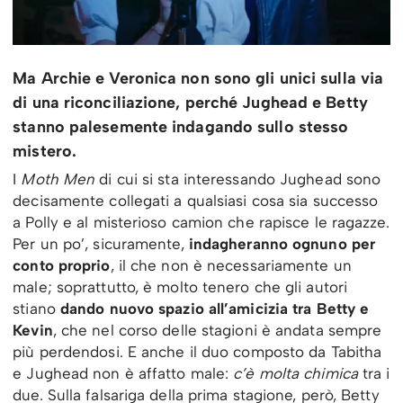
Ma Archie e Veronica non sono gli unici sulla via
di una riconciliazione, perché Jughead e Betty
stanno palesemente indagando sullo stesso
mistero.
I
Moth Men
di cui si sta interessando Jughead sono
decisamente collegati a qualsiasi cosa sia successo
a Polly e al misterioso camion che rapisce le ragazze.
Per un po’, sicuramente,
indagheranno ognuno per
conto proprio
, il che non è necessariamente un
male; soprattutto, è molto tenero che gli autori
stiano
dando nuovo spazio all’amicizia tra Betty e
Kevin
, che nel corso delle stagioni è andata sempre
più perdendosi. E anche il duo composto da Tabitha
e Jughead non è affatto male:
c’è molta chimica
tra i
due. Sulla falsariga della prima stagione, però, Betty