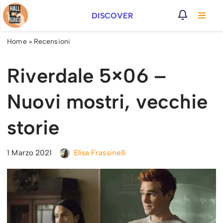
DISCOVER
Vai
al
Home
»
Recensioni
contenuto
Riverdale 5×06 –
Nuovi mostri, vecchie
storie
1 Marzo 2021
Elisa Frassinelli