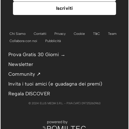
Chi Siamo
Contatti
Privacy
Cookie
T&C
Team
Collabora con noi
Pubblicità
Prova Gratis 30 Giorni →
Newsletter
Community ↗
Invita i tuoi amici (e guadagna dei premi)
Regala DISCOVER
© 2024 ELLIS MEDIA S.R.L. - P.IVA (VAT) 09725260963