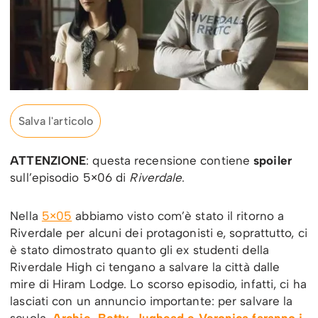
Salva l'articolo
ATTENZIONE
: questa recensione contiene
spoiler
sull’episodio 5×06 di
Riverdale
.
Nella
5×05
abbiamo visto com’è stato il ritorno a
Riverdale per alcuni dei protagonisti e, soprattutto, ci
è stato dimostrato quanto gli ex studenti della
Riverdale High ci tengano a salvare la città dalle
mire di Hiram Lodge. Lo scorso episodio, infatti, ci ha
lasciati con un annuncio importante: per salvare la
scuola,
Archie, Betty, Jughead e Veronica faranno i