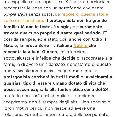
un cappello rosso sopra la su X finale, e comincia a
raccontare le cose con un sottofondo che canta
Jingle Bells
senza sosta.
Le regole di queste storie
sono oramai chiare
:
il protagonista non ha grande
familiarità con le feste, è single, e sicuramente
troverà qualcuno proprio durante quel periodo.
E’
così da sempre, ed è stato così anche con
Odio il
Natale, la nuova Serie Tv italiana
Netflix
che
racconta la vita di Gianna
, un’infermiera
sottovalutata e infelice che decide di raccontare alla
famiglia di avere un fidanzato, nonostante di questo
non vi sia alcuna traccia. Da quel momento
la
protagonista cercherà in tutti i modi di avvicinarsi a
qualsiasi tipo di essere umano dotato di vita che
possa accompagnarla alla fantomatica cena del 24
,
ma farlo non sarà così semplice. Il problema,
scopriremo, non è sempre degli altri. Non sono solo
loro i motivi per cui non riesce ad avere una
relazione. Per tutta l’intera durata delle sei puntate