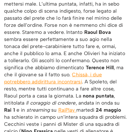
mettersi male. L’ultima puntata, infatti, ha in sebo
qualche colpo di scena indigesto, forse legato al
passato del prete che lo farà finire nel mirino delle
forze dell’ordine. Forse non è nemmeno chi dice di
essere. Staremo a vedere. Intanto
Raoul Bova
sembra essere perfettamente a suo agio nella
tonaca del prete-carabiniere tutto fare e, ormai,
anche il pubblico lo ama. E anche Olivieri ha iniziato
a tollerarlo. Gli ascolti lo confermano. Questo non
significa che abbiamo dimenticato
Terence Hill
, ma
che il giovane sa il fatto suo.
Chissà, i due
potrebbero addirittura incontrarsi
. A Spoleto, del
resto, mentre tutti continuano a fare altre cose,
Raoul porta a casa la giornata. La
nona puntata
,
intitolata
Il coraggio di credere
, andata in onda su
Rai 1
e in
streaming
su
RaiPlay
martedì
24 maggio
ha schierato in campo un’intera squadra di problemi.
Cecchini veste i panni di Mister di una squadra di
calcio (
Nino Frassica
nelle vesti di allenatore è