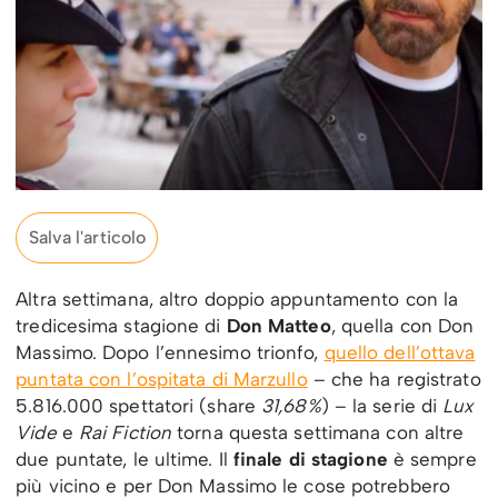
Salva l'articolo
Altra settimana, altro doppio appuntamento con la
tredicesima stagione di
Don Matteo
, quella con Don
Massimo. Dopo l’ennesimo trionfo,
quello dell’ottava
puntata con l’ospitata di Marzullo
– che ha registrato
5.816.000 spettatori (share
31,68%
) – la serie di
Lux
Vide
e
Rai Fiction
torna questa settimana con altre
due puntate, le ultime. Il
finale di stagione
è sempre
più vicino e per Don Massimo le cose potrebbero