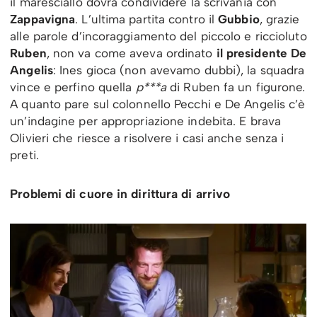
il maresciallo dovrà condividere la scrivania con
Zappavigna
. L’ultima partita contro il
Gubbio
, grazie
alle parole d’incoraggiamento del piccolo e riccioluto
Ruben
, non va come aveva ordinato
il presidente De
Angelis
: Ines gioca (non avevamo dubbi), la squadra
vince e perfino quella
p***a
di Ruben fa un figurone.
A quanto pare sul colonnello Pecchi e De Angelis c’è
un’indagine per appropriazione indebita. E brava
Olivieri che riesce a risolvere i casi anche senza i
preti.
Problemi di cuore in dirittura di arrivo