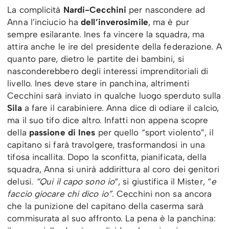
La complicità
Nardi-Cecchini
per nascondere ad
Anna l’inciucio ha
dell’inverosimile
, ma è pur
sempre esilarante. Ines fa vincere la squadra, ma
attira anche le ire del presidente della federazione. A
quanto pare, dietro le partite dei bambini, si
nasconderebbero degli interessi imprenditoriali di
livello. Ines deve stare in panchina, altrimenti
Cecchini sarà inviato in qualche luogo sperduto sulla
Sila
a fare il carabiniere. Anna dice di odiare il calcio,
ma il suo tifo dice altro. Infatti non appena scopre
della
passione di Ines
per quello “sport violento”, il
capitano si farà travolgere, trasformandosi in una
tifosa incallita. Dopo la sconfitta, pianificata, della
squadra, Anna si unirà addirittura al coro dei genitori
delusi.
“Qui il capo sono io
“, si giustifica il Mister, “
e
faccio giocare chi dico io”
. Cecchini non sa ancora
che la punizione del capitano della caserma sarà
commisurata al suo affronto. La pena è la panchina: