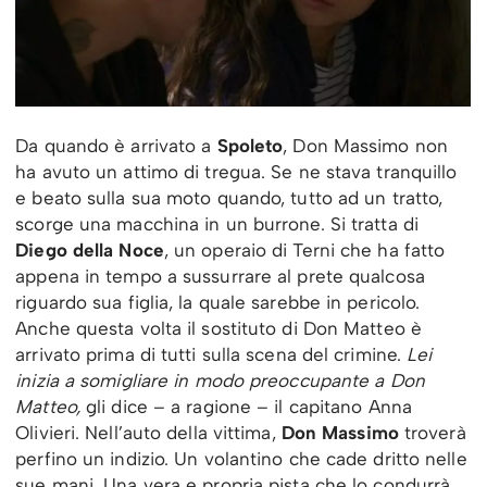
Da quando è arrivato a
Spoleto
, Don Massimo non
ha avuto un attimo di tregua. Se ne stava tranquillo
e beato sulla sua moto quando, tutto ad un tratto,
scorge una macchina in un burrone. Si tratta di
Diego della Noce
, un operaio di Terni che ha fatto
appena in tempo a sussurrare al prete qualcosa
riguardo sua figlia, la quale sarebbe in pericolo.
Anche questa volta il sostituto di Don Matteo è
arrivato prima di tutti sulla scena del crimine.
Lei
inizia a somigliare in modo preoccupante a Don
Matteo,
gli dice – a ragione – il capitano Anna
Olivieri. Nell’auto della vittima,
Don Massimo
troverà
perfino un indizio. Un volantino che cade dritto nelle
sue mani. Una vera e propria pista che lo condurrà