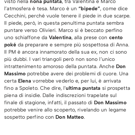
visto nella
nona puntata
, tra Valentina e Marco
l’atmosfera è tesa. Marco è un
“bipede”
, come dice
Cecchini, perché vuole tenere il piede in due scarpe.
Il piede, però, in questa penultima puntata sembra
puntare verso Olivieri. Marco si è beccato perfino
uno schiaffone da
Valentina
, alla prese con
cento
poké
da preparare e sempre più sospettosa di Anna.
Il PM è ancora innamorato della sua ex, non ci sono
più dubbi. I vari triangoli però non sono l’unico
intrattenimento amoroso della puntata. Anche
Don
Massimo
potrebbe avere dei problemi di cuore. Una
certa
Elena
vorrebbe vederlo e, per lui, è arrivata
fino a Spoleto. Che dire, l’
ultima puntata
si prospetta
piena di insidie. Dalle indiscrezioni trapelate sul
finale di stagione, infatti, il passato di
Don Massimo
potrebbe venire allo scoperto, rivelando un legame
sospetto perfino con
Don Matteo
.