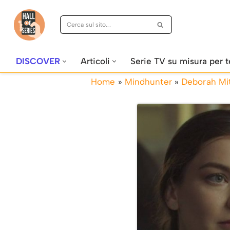
Vai
al
contenuto
DISCOVER
Articoli
Serie TV su misura per t
Home
»
Mindhunter
»
Deborah Mi