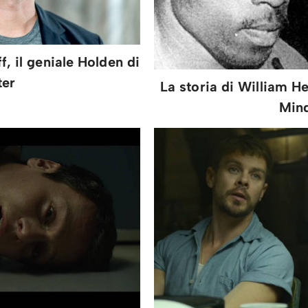
f, il geniale Holden di
ter
La storia di William He
Min