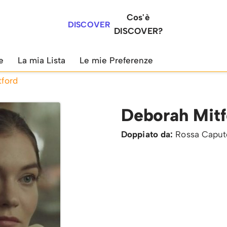
Cos'è
DISCOVER
DISCOVER?
e
La mia Lista
Le mie Preferenze
tford
Deborah Mitf
Doppiato da:
Rossa Caput