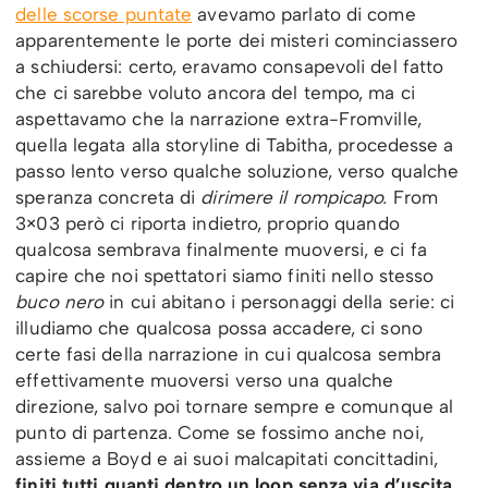
delle scorse puntate
avevamo parlato di come
apparentemente le porte dei misteri cominciassero
a schiudersi: certo, eravamo consapevoli del fatto
che ci sarebbe voluto ancora del tempo, ma ci
aspettavamo che la narrazione extra-Fromville,
quella legata alla storyline di Tabitha, procedesse a
passo lento verso qualche soluzione, verso qualche
speranza concreta di
dirimere il rompicapo.
From
3×03 però ci riporta indietro, proprio quando
qualcosa sembrava finalmente muoversi, e ci fa
capire che noi spettatori siamo finiti nello stesso
buco nero
in cui abitano i personaggi della serie: ci
illudiamo che qualcosa possa accadere, ci sono
certe fasi della narrazione in cui qualcosa sembra
effettivamente muoversi verso una qualche
direzione, salvo poi tornare sempre e comunque al
punto di partenza. Come se fossimo anche noi,
assieme a Boyd e ai suoi malcapitati concittadini,
finiti tutti quanti dentro un loop senza via d’uscita.