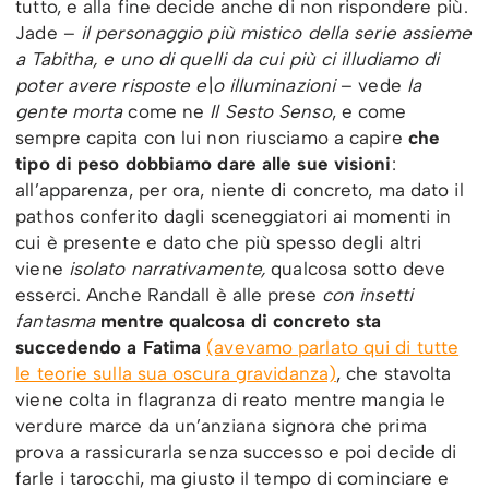
tutto, e alla fine decide anche di non rispondere più.
Jade –
il personaggio più mistico della serie assieme
a Tabitha, e uno di quelli da cui più ci illudiamo di
poter avere risposte e\o illuminazioni
– vede
la
gente morta
come ne
Il Sesto Senso
, e come
sempre capita con lui non riusciamo a capire
che
tipo di peso dobbiamo dare alle sue visioni
:
all’apparenza, per ora, niente di concreto, ma dato il
pathos conferito dagli sceneggiatori ai momenti in
cui è presente e dato che più spesso degli altri
viene
isolato narrativamente,
qualcosa sotto deve
esserci. Anche Randall è alle prese
con insetti
fantasma
mentre qualcosa di concreto sta
succedendo a Fatima
(avevamo parlato qui di tutte
le teorie sulla sua oscura gravidanza)
, che stavolta
viene colta in flagranza di reato mentre mangia le
verdure marce da un’anziana signora che prima
prova a rassicurarla senza successo e poi decide di
farle i tarocchi, ma giusto il tempo di cominciare e