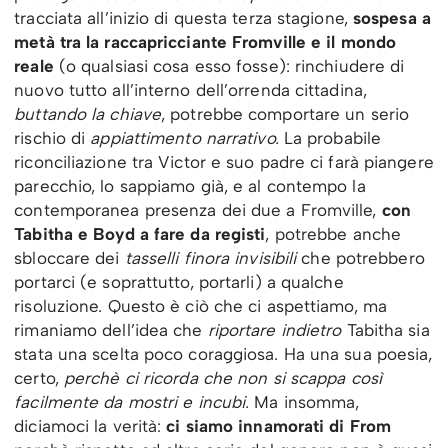
tracciata all’inizio di questa terza stagione,
sospesa a
metà tra la raccapricciante Fromville e il mondo
reale
(o qualsiasi cosa esso fosse): rinchiudere di
nuovo tutto all’interno dell’orrenda cittadina,
buttando la chiave
, potrebbe comportare un serio
rischio di
appiattimento narrativo.
La probabile
riconciliazione tra Victor e suo padre ci farà piangere
parecchio, lo sappiamo già, e al contempo la
contemporanea presenza dei due a Fromville,
con
Tabitha e Boyd a fare da registi
, potrebbe anche
sbloccare dei
tasselli finora invisibili
che potrebbero
portarci (e soprattutto, portarli) a qualche
risoluzione. Questo è ciò che ci aspettiamo, ma
rimaniamo dell’idea che
riportare indietro
Tabitha sia
stata una scelta poco coraggiosa. Ha una sua poesia,
certo,
perchè ci ricorda che non si scappa così
facilmente da mostri e incubi.
Ma insomma,
diciamoci la verità:
ci siamo innamorati di From