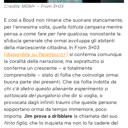
Credits: MGM+ – From 3×03
E così a Boyd non rimane che suonare stancamente,
per l’ennesima volta,
quella fottuta campana
mentre
pensa
a come fare per fare qualcosa
, nonostante la
sfiducia generale che ormai avviluppa gli abitanti
della marcescente cittadina. In From 3×03
(disponibile su Paramount+)
si conferma comunque
la coralità della narrazione, ma soprattutto si
conferma un crescente – e totalmente
comprensibile – stato di follia che coinvolge ormai
buona parte dei presenti. Che sia follia indotta
da
chi c’è dietro questo alienante esperimento o
sottoscala del purgatorio
che dir si voglia, o
provocata dagli infiniti traumi che queste persone
sopportano ormai da tempo immemore, poco
importa.
Jim prova a dribblare
la chiamata del suo
finto figlio,
che lo inquieta ma non lo fa cadere del