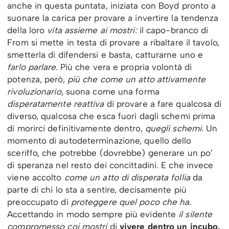
anche in questa puntata, iniziata con Boyd pronto a
suonare la carica per provare a invertire la tendenza
della loro
vita assieme ai mostri:
il capo-branco di
From si mette in testa di provare a ribaltare il tavolo,
smetterla di difendersi e basta, catturarne uno e
farlo parlare.
Più che vera e propria volontà di
potenza, però,
più che come un atto attivamente
rivoluzionario
, suona come una forma
disperatamente reattiva
di provare a fare qualcosa di
diverso, qualcosa che esca fuori dagli schemi prima
di morirci definitivamente dentro,
quegli schemi.
Un
momento di autodeterminazione, quello dello
sceriffo, che potrebbe (dovrebbe) generare un po’
di speranza nel resto dei concittadini. E che invece
viene accolto
come un atto di disperata follia
da
parte di chi lo sta a sentire, decisamente più
preoccupato di
proteggere quel poco che ha
.
Accettando in modo sempre più evidente
il silente
compromesso coi mostri
di
vivere dentro un incubo,