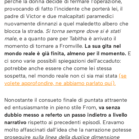
perchè la donna decide di fermare l’operazione,
provocando di fatto l’incidente che porterà lei, il
padre di Victor e due malcapitati paramedici
nuovamente dinnanzi a quel maledetto albero che
blocca la strada.
Si torna sempre dove si è stati
male
, e a quanto pare per Tabitha è arrivato il
momento di tornare a Fromville.
La sua gita nel
mondo reale è già finita, almeno per il momento.
E
ci sono varie possibili spiegazioni dell’accaduto:
potrebbe anche essere che come lei stessa
sospetta, nel mondo reale non ci sia mai stata
(se
volete approfondire, ne abbiamo parlato qui).
Nonostante il consueto finale di puntata attraente
ed entusiasmante in pieno stile From,
va senza
dubbio messo a referto un passo indietro a livello
narrativo
rispetto ai precedenti episodi. Eravamo
molto affascinati dall’idea che la narrazione potesse
proseguire
sulla linea della duplice dimensione