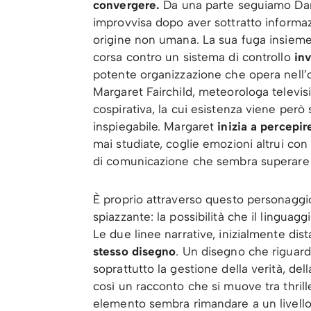
convergere.
Da una parte seguiamo Dani
improvvisa dopo aver sottratto informaz
origine non umana. La sua fuga insieme
corsa contro un sistema di controllo
in
potente organizzazione che opera nell’o
Margaret Fairchild, meteorologa televi
cospirativa, la cui esistenza viene però
inspiegabile. Margaret
inizia a percepir
mai studiate, coglie emozioni altrui co
di comunicazione che sembra superare i
È proprio attraverso questo personaggio
spiazzante: la possibilità che il linguag
Le due linee narrative, inizialmente dist
stesso disegno
. Un disegno che riguard
soprattutto la gestione della verità, de
così un racconto che si muove tra thrille
elemento sembra rimandare a un livello p