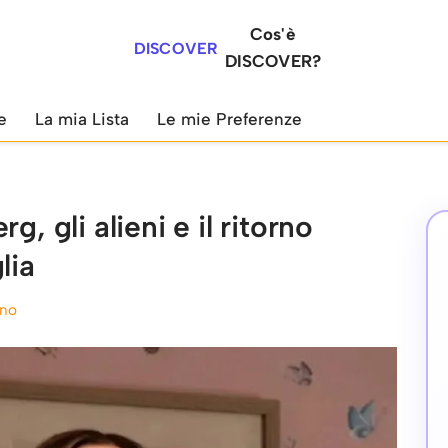
Cos'è
DISCOVER
DISCOVER?
e
La mia Lista
Le mie Preferenze
, gli alieni e il ritorno
lia
ano