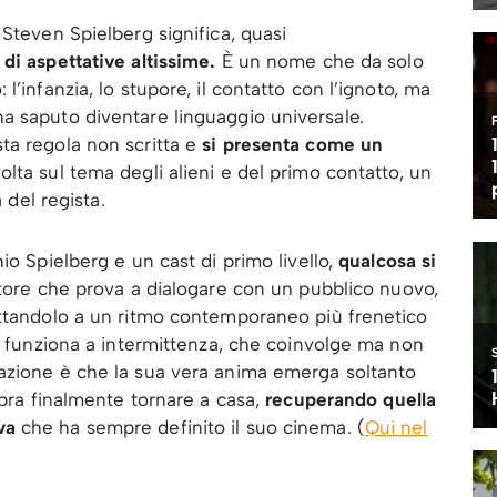
Steven Spielberg significa, quasi
 di aspettative altissime.
È un nome che da solo
’infanzia, lo stupore, il contatto con l’ignoto, ma
a saputo diventare linguaggio universale.
a regola non scritta e
si presenta come un
olta sul tema degli alieni e del primo contatto, un
 del regista.
io Spielberg e un cast di primo livello,
qualcosa si
utore che prova a dialogare con un pubblico nuovo,
attandolo a un ritmo contemporaneo più frenetico
he funziona a intermittenza, che coinvolge ma non
azione è che la sua vera anima emerga soltanto
mbra finalmente tornare a casa,
recuperando quella
va
che ha sempre definito il suo cinema. (
Qui nel