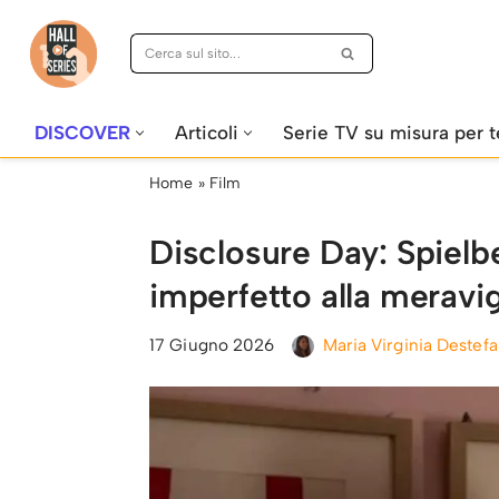
Vai
al
contenuto
DISCOVER
Articoli
Serie TV su misura per t
Home
»
Film
Disclosure Day: Spielberg
imperfetto alla meravig
17 Giugno 2026
Maria Virginia Destef