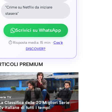
"Crime su Netflix da iniziare
stasera"
Scrivici su WhatsApp
⏱ Risposta media: 15 min ·
Cos'è
DISCOVER?
RTICOLI PREMIUM