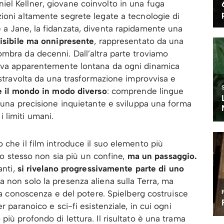
el Kellner, giovane coinvolto in una fuga
ioni altamente segrete legate a tecnologie di
 a Jane, la fidanzata, diventa rapidamente una
visibile ma onnipresente
, rappresentato da una
mbra da decenni. Dall’altra parte troviamo
siva apparentemente lontana da ogni dinamica
 stravolta da una trasformazione improvvisa e
e il mondo in modo diverso
: comprende lingue
n una precisione inquietante e sviluppa una forma
 limiti umani.
 che il film introduce il suo elemento più
gio stesso non sia più un confine,
ma un passaggio.
anti,
si rivelano progressivamente parte di uno
a non solo la presenza aliena sulla Terra, ma
lla conoscenza e del potere. Spielberg costruisce
r paranoico e sci-fi esistenziale, in cui ogni
iù profondo di lettura. Il risultato è una trama