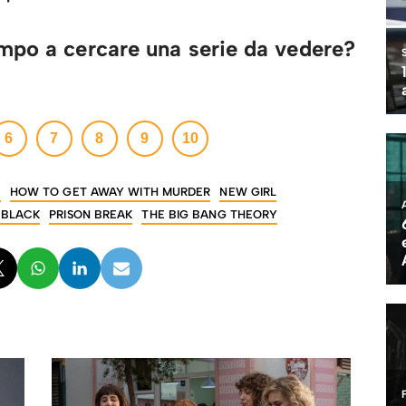
mpo a cercare una serie da vedere?
→
6
7
8
9
10
E
HOW TO GET AWAY WITH MURDER
NEW GIRL
 BLACK
PRISON BREAK
THE BIG BANG THEORY