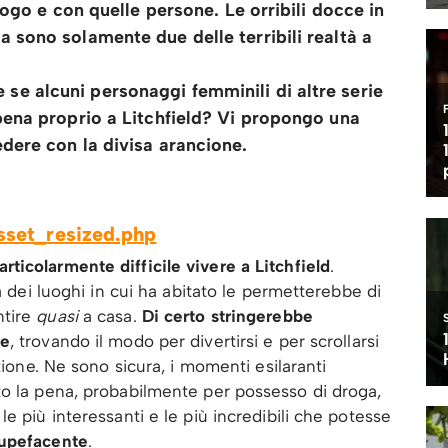
uogo e con quelle persone. Le orribili docce in
 sono solamente due delle terribili realtà a
e alcuni personaggi femminili di altre serie
pena proprio a Litchfield? Vi propongo una
dere con la divisa arancione.
ticolarmente difficile vivere a Litchfield
.
a dei luoghi in cui ha abitato le permetterebbe di
ntire
quasi
a casa.
Di certo stringerebbe
te
, trovando il modo per divertirsi e per scrollarsi
zione. Ne sono sicura, i momenti esilaranti
to la pena, probabilmente per possesso di droga,
e più interessanti e le più incredibili che potesse
tupefacente
.