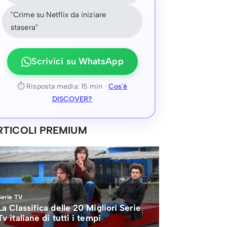
"Crime su Netflix da iniziare
stasera"
Scrivici su WhatsApp
⏱ Risposta media: 15 min ·
Cos'è
DISCOVER?
RTICOLI PREMIUM