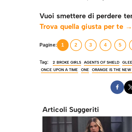
Vuoi smettere di perdere te
Trova quella giusta per te 
Pagine:
1
2
3
4
5
Tag:
2 BROKE GIRLS
AGENTS OF SHIELD
GLE
ONCE UPON A TIME
ONE
ORANGE IS THE NEW
Articoli Suggeriti