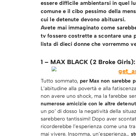
essere difficile ambientarsi in quel l
comune e il cibo pessimo della mensa
cui le detenute devono abituarsi.
Avete mai immaginato come sarebbe s
tv fossero costrette a scontare una 
lista di dieci donne che vorremmo ve
1 – MAX BLACK (2 Broke Girls):
Tutto sommato,
per Max non sarebbe par
L’abitudine alla povertà e alla fatiscenz
non avere uno shock, ma la farebbe se
numerose amicizie con le altre detenu
un po’ di dosso la negatività della situa
sarebbero tantissimi! Dopo aver sconta
ricorderebbe l’esperienza come una tra l
mai vivere. Insomma, un’esperienza…
s