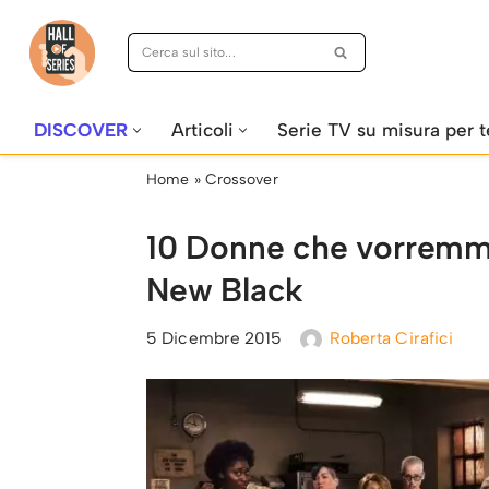
Vai
al
contenuto
DISCOVER
Articoli
Serie TV su misura per t
Home
»
Crossover
10 Donne che vorremmo
New Black
5 Dicembre 2015
Roberta Cirafici