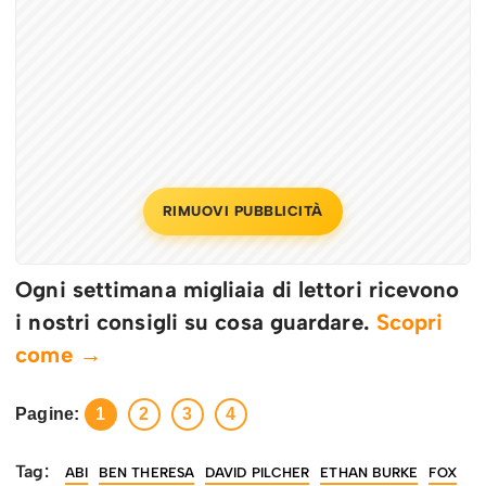
RIMUOVI PUBBLICITÀ
Ogni settimana migliaia di lettori ricevono
i nostri consigli su cosa guardare.
Scopri
come →
Pagine:
1
2
3
4
Tag:
ABI
BEN THERESA
DAVID PILCHER
ETHAN BURKE
FOX