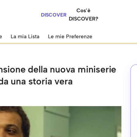
Cos'è
DISCOVER
DISCOVER?
e
La mia Lista
Le mie Preferenze
sione della nuova miniserie
 da una storia vera