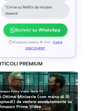
"Crime su Netflix da iniziare
stasera"
Scrivici su WhatsApp
⏱ Risposta media: 15 min ·
Cos'è
DISCOVER?
RTICOLI PREMIUM