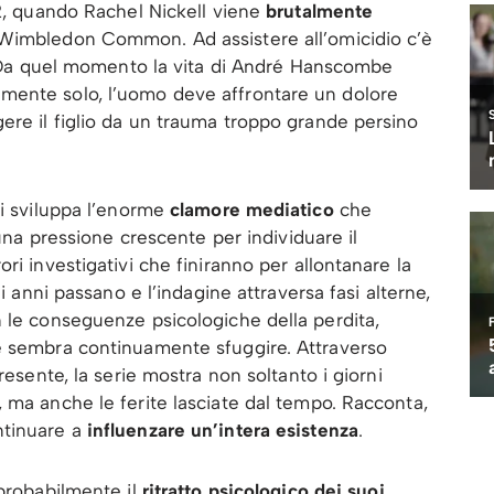
92, quando Rachel Nickell viene
brutalmente
Wimbledon Common. Ad assistere all’omicidio c’è
i. Da quel momento la vita di André Hanscombe
mente solo, l’uomo deve affrontare un dolore
ere il figlio da un trauma troppo grande persino
si sviluppa l’enorme
clamore mediatico
che
 una pressione crescente per individuare il
ri investigativi che finiranno per allontanare la
li anni passano e l’indagine attraversa fasi alterne,
 le conseguenze psicologiche della perdita,
e sembra continuamente sfuggire. Attraverso
resente, la serie mostra non soltanto i giorni
 ma anche le ferite lasciate dal tempo. Racconta,
ntinuare a
influenzare un’intera esistenza
.
probabilmente il
ritratto psicologico dei suoi