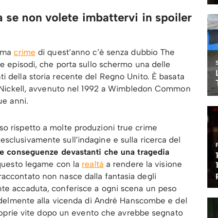
a se non volete imbattervi in spoiler
rama
crime
di quest’anno c’è senza dubbio The
re episodi, che porta sullo schermo una delle
i della storia recente del Regno Unito. È basata
hel Nickell, avvenuto nel 1992 a Wimbledon Common
ue anni.
so rispetto a molte produzioni true crime
sclusivamente sull’indagine e sulla ricerca del
 le conseguenze devastanti che una tragedia
questo legame con la
realtà
a rendere la visione
accontato non nasce dalla fantasia degli
nte accaduta, conferisce a ogni scena un peso
 fedelmente alla vicenda di André Hanscombe e del
 proprie vite dopo un evento che avrebbe segnato