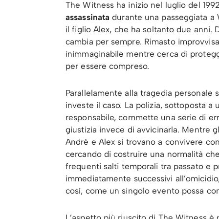
The Witness ha inizio nel luglio del 19
assassinata
durante una passeggiata a 
il figlio Alex, che ha soltanto due ann
cambia per sempre. Rimasto improvvisa
inimmaginabile mentre cerca di protegg
per essere compreso.
Parallelamente alla tragedia personale 
investe il caso. La polizia, sottoposta a
responsabile, commette una serie di erro
giustizia invece di avvicinarla. Mentre g
André e Alex si trovano a convivere con
cercando di costruire una normalità ch
frequenti salti temporali tra passato e p
immediatamente successivi all’omicidio,
così, come un singolo evento possa co
L’aspetto più riuscito di The Witness è 