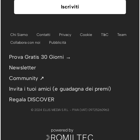
Chi Siamo
Contatti
Privacy
Cookie
T&C
Team
Collabora con noi
Pubblicità
Prova Gratis 30 Giorni →
Newsletter
Community ↗
Invita i tuoi amici (e guadagna dei premi)
Regala DISCOVER
© 2024 ELLIS MEDIA S.R.L. - P.IVA (VAT) 09725260963