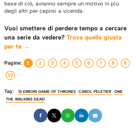
base di ciò, avranno sempre un motivo in più
degli altri per capirsi a vicenda.
Vuoi smettere di perdere tempo a cercare
una serie da vedere?
Trova quella giusta
per te →
Pagine:
1
2
3
4
5
6
7
8
9
10
Tag:
10 ERRORI GAME OF THRONES
CAROL PELETIER
ONE
THE WALKING DEAD