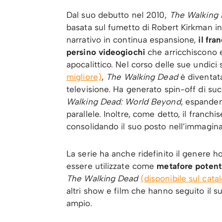
Dal suo debutto nel 2010,
The Walking
basata sul fumetto di Robert Kirkman i
narrativo in continua espansione,
il fra
persino videogiochi
che arricchiscono 
apocalittico. Nel corso delle sue undici
migliore)
,
The Walking Dead
è diventata
televisione. Ha generato spin-off di s
Walking Dead: World Beyond
, espanden
parallele. Inoltre, come detto, il franchis
consolidando il suo posto nell’immaginar
La serie ha anche ridefinito il genere 
essere utilizzate come
metafore potenti
The Walking Dead
(disponibile sul cat
altri show e film che hanno seguito il 
ampio.