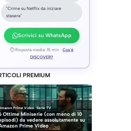
"Crime su Netflix da iniziare
stasera"
Scrivici su WhatsApp
⏱ Risposta media: 15 min ·
Cos'è
DISCOVER?
RTICOLI PREMIUM