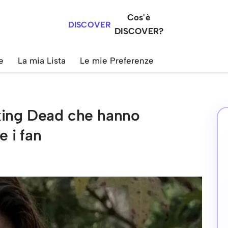
Cos'è
DISCOVER
DISCOVER?
e
La mia Lista
Le mie Preferenze
king Dead che hanno
 i fan