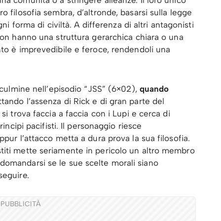
na comunità o a stringere alleanze. Il loro unico
o filosofia sembra, d’altronde, basarsi sulla legge
ni forma di civiltà. A differenza di altri antagonisti
 non hanno una struttura gerarchica chiara o una
nto è imprevedibile e feroce, rendendoli una
l culmine nell’episodio “JSS” (6×02),
quando
uttando l’assenza di Rick e di gran parte del
si trova faccia a faccia con i Lupi e cerca di
rincipi pacifisti. Il personaggio riesce
ppur l’attacco metta a dura prova la sua filosofia.
titi mette seriamente in pericolo un altro membro
domandarsi se le sue scelte morali siano
seguire.
PUBBLICITÀ