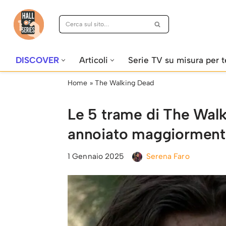
Vai
al
contenuto
DISCOVER
Articoli
Serie TV su misura per t
Home
»
The Walking Dead
Le 5 trame di The Wal
annoiato maggiormente
1 Gennaio 2025
Serena Faro