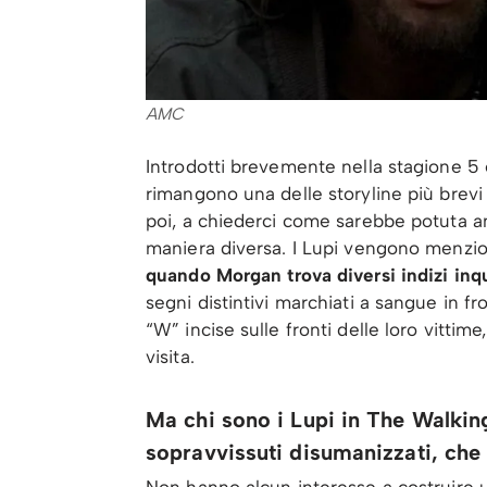
AMC
Introdotti brevemente nella stagione 5 e
rimangono una delle storyline più brevi d
poi, a chiederci come sarebbe potuta and
maniera diversa. I Lupi vengono menzion
quando Morgan trova diversi indizi inqu
segni distintivi marchiati a sangue in f
“W” incise sulle fronti delle loro vitti
visita.
Ma chi sono i Lupi in The Walkin
sopravvissuti disumanizzati, che 