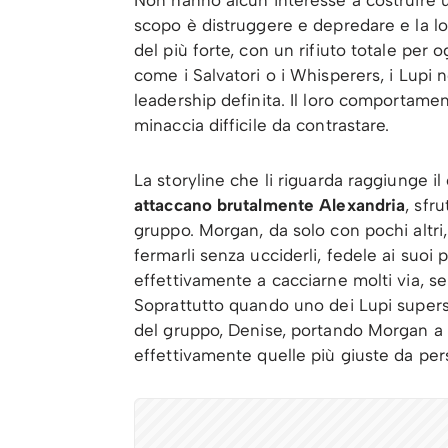
Non hanno alcun interesse a costruire u
scopo è distruggere e depredare e la lor
del più forte, con un rifiuto totale per og
come i Salvatori o i Whisperers, i Lupi
leadership definita. Il loro comportame
minaccia difficile da contrastare.
La storyline che li riguarda raggiunge i
attaccano brutalmente Alexandria
, sfr
gruppo. Morgan, da solo con pochi altri, 
fermarli senza ucciderli, fedele ai suoi p
effettivamente a cacciarne molti via, se
Soprattutto quando uno dei Lupi supers
del gruppo, Denise, portando Morgan a 
effettivamente quelle più giuste da per