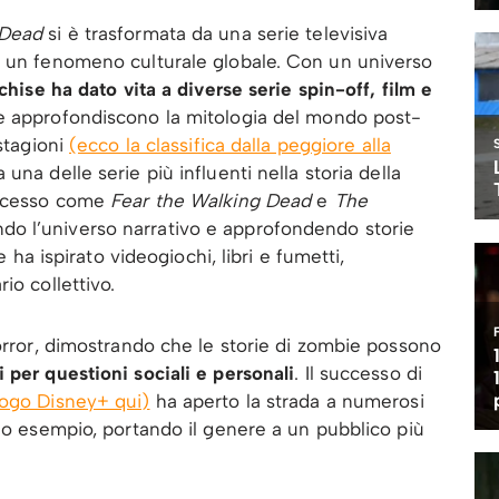
 Dead
si è trasformata da una serie televisiva
n un fenomeno culturale globale. Con un universo
nchise ha dato vita a diverse serie spin-off, film e
e approfondiscono la mitologia del mondo post-
 stagioni
(ecco la classifica dalla peggiore alla
 una delle serie più influenti nella storia della
uccesso come
Fear the Walking Dead
e
The
do l’universo narrativo e approfondendo storie
e ha ispirato videogiochi, libri e fumetti,
io collettivo.
horror, dimostrando che le storie di zombie possono
 per questioni sociali e personali
. Il successo di
alogo Disney+ qui)
ha aperto la strada a numerosi
suo esempio, portando il genere a un pubblico più