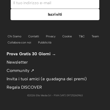
Chi Siamo
Contatti
Privacy
Cookie
T&C
Team
Collabora con noi
Pubblicità
Prova Gratis 30 Giorni →
Newsletter
Community ↗
Invita i tuoi amici (e guadagna dei premi)
Regala DISCOVER
©2026 Ellis Media Srl - P.IVA (VAT) 09725260963