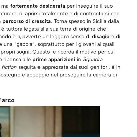
e, ma
fortemente desiderata
per inseguire il suo
urare, di aprirsi totalmente e di confrontarsi con
un
percorso di crescita
. Torna spesso in Sicilia dalla
 è tuttora legata alla sua terra di origine che
ando è lì, avverte un leggero senso di
disagio
e di
 una “gabbia”, soprattutto per i giovani ai quali
i propri sogni. Questo le ricorda il motivo per cui
o ripensa alle
prime apparizioni
in
Squadra
a
fiction
seguita e apprezzata dai suoi genitori, è in
ostegno e appoggio nel proseguire la carriera di
’arco