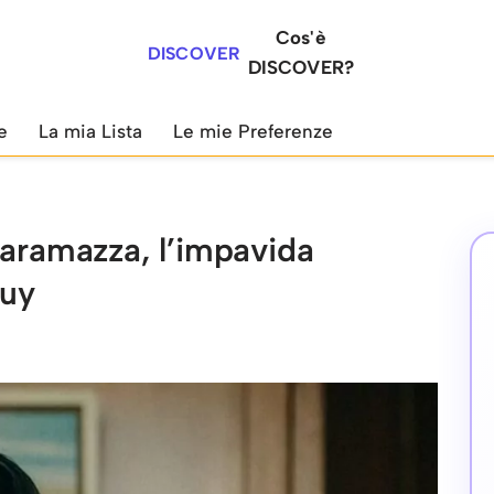
Cos'è
DISCOVER
DISCOVER?
e
La mia Lista
Le mie Preferenze
Caramazza, l’impavida
Guy