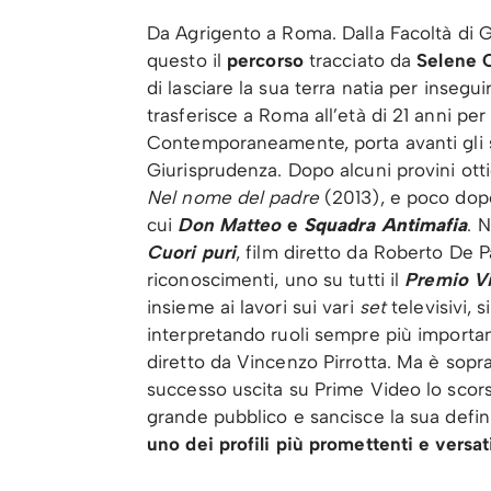
Da Agrigento a Roma. Dalla Facoltà di G
questo il
percorso
tracciato da
Selene 
di lasciare la sua terra natia per insegu
trasferisce a Roma all’età di 21 anni per
Contemporaneamente, porta avanti gli st
Giurisprudenza. Dopo alcuni provini ott
Nel nome del padre
(2013), e poco dop
cui
Don Matteo
e
Squadra Antimafia
.
N
Cuori puri
, film diretto da Roberto De P
riconoscimenti, uno su tutti il
Premio Vi
insieme ai lavori sui vari
set
televisivi,
interpretando ruoli sempre più importan
diretto da Vincenzo Pirrotta. Ma è sopr
successo uscita su Prime Video lo scor
grande pubblico e sancisce la sua defin
uno dei profili più promettenti e versati