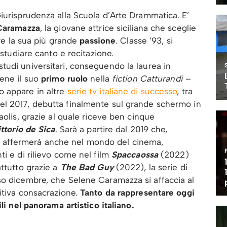
iurisprudenza alla Scuola d’Arte Drammatica. E’
Caramazza
, la giovane attrice siciliana che sceglie
ire la sua più grande
passione
. Classe ’93, si
 studiare canto e recitazione.
udi universitari, conseguendo la laurea in
iene il suo
primo ruolo
nella
fiction Catturandi –
o appare in altre
serie tv italiane di successo
, tra
el 2017, debutta finalmente sul grande schermo in
aolis, grazie al quale riceve ben cinque
ttorio de Sica
. Sarà a partire dal 2019 che,
 si affermerà anche nel mondo del cinema,
ti e di rilievo come nel film
Spaccaossa
(2022)
attutto grazie a
The
Bad
Guy
(2022), la serie di
so dicembre, che Selene Caramazza si affaccia al
itiva consacrazione.
Tanto da rappresentare oggi
li nel panorama artistico italiano.