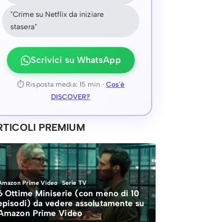
"Crime su Netflix da iniziare
stasera"
Scrivici su WhatsApp
⏱ Risposta media: 15 min ·
Cos'è
DISCOVER?
RTICOLI PREMIUM