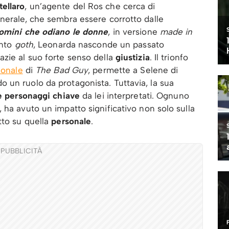
ellaro
, un’agente del Ros che cerca di
nerale, che sembra essere corrotto dalle
omini
che odiano le donne
, in versione
made in
ento
goth
, Leonarda nasconde un passato
azie al suo forte senso della
giustizia
. Il trionfo
ionale
di
The Bad Guy
, permette a Selene di
 un ruolo da protagonista. Tuttavia, la sua
e personaggi chiave
da lei interpretati. Ognuno
 ha avuto un impatto significativo non solo sulla
tto su quella
personale
.
PUBBLICITÀ