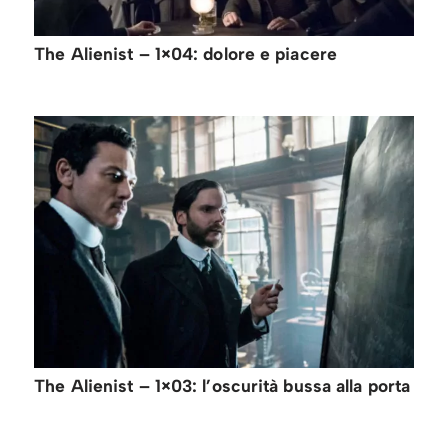
The Alienist – 1×04: dolore e piacere
The Alienist – 1×03: l’oscurità bussa alla porta