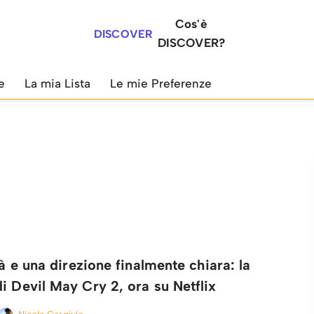
Cos'è
DISCOVER
DISCOVER?
e
La mia Lista
Le mie Preferenze
tà e una direzione finalmente chiara: la
i Devil May Cry 2, ora su Netflix