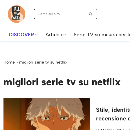
Vai
al
contenuto
DISCOVER
Articoli
Serie TV su misura per t
Home
»
migliori serie tv su netflix
migliori serie tv su netflix
Stile, identi
recensione d