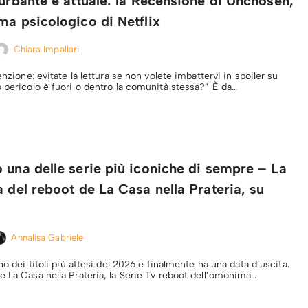
turbante e attuale: la Recensione di Unchosen,
ma psicologico di Netflix
Chiara Impallari
enzione: evitate la lettura se non volete imbattervi in spoiler su
o pericolo è fuori o dentro la comunità stessa?” È da…
 una delle serie più iconiche di sempre – La
a del reboot de La Casa nella Prateria, su
Annalisa Gabriele
uno dei titoli più attesi del 2026 e finalmente ha una data d’uscita.
e La Casa nella Prateria, la Serie Tv reboot dell’omonima…