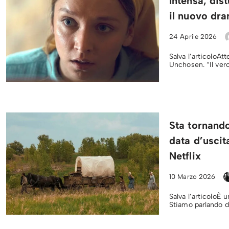
Intensa, dis
il nuovo dra
24 Aprile 2026
Salva l’articoloAtt
Unchosen. “Il ver
Sta tornando
data d’uscit
Netflix
10 Marzo 2026
Salva l’articoloÈ 
Stiamo parlando d