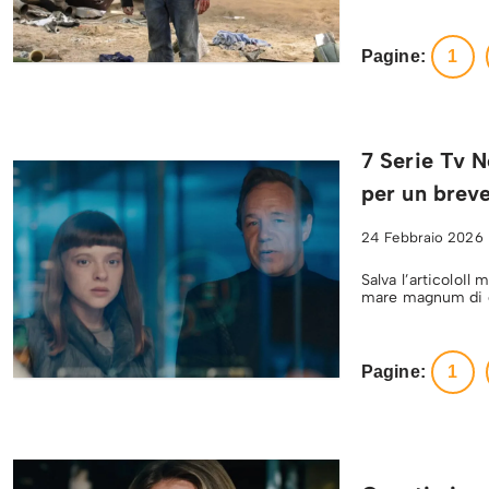
Pagine:
1
7 Serie Tv N
per un brev
24 Febbraio 2026
Salva l’articoloIl
mare magnum di of
Pagine:
1