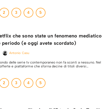
2
3
4
5
etflix che sono state un fenomeno mediatico
e periodo (e oggi avete scordato)
Antonio Casu
 mondo delle serie tv contemporaneo non fa sconti a nessuno. Nel
ferte e piattaforme che sforna decine di titoli diversi…
2
3
4
5