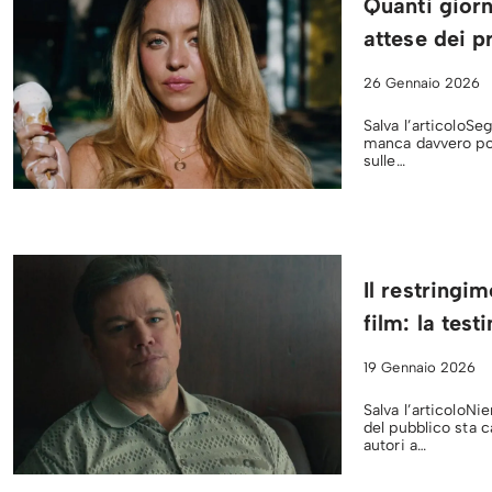
Quanti giorn
attese dei 
26 Gennaio 2026
Salva l’articoloSe
manca davvero po
sulle…
Il restringi
film: la tes
19 Gennaio 2026
Salva l’articoloNi
del pubblico sta 
autori a…