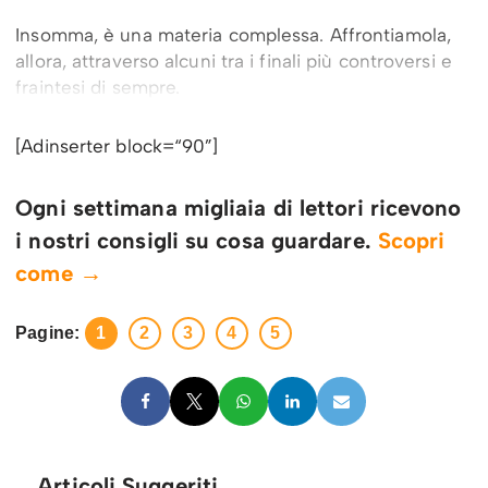
Insomma, è una materia complessa. Affrontiamola,
allora, attraverso alcuni tra i finali più controversi e
fraintesi di sempre.
[Adinserter block=“90”]
Ogni settimana migliaia di lettori ricevono
i nostri consigli su cosa guardare.
Scopri
come →
Pagine:
1
2
3
4
5
Articoli Suggeriti