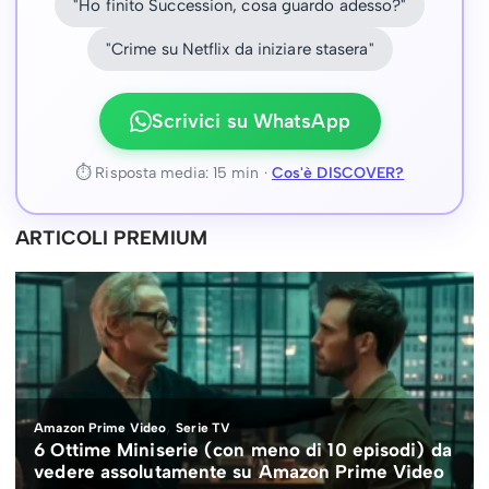
"Ho finito Succession, cosa guardo adesso?"
"Crime su Netflix da iniziare stasera"
Scrivici su WhatsApp
⏱ Risposta media: 15 min ·
Cos'è DISCOVER?
ARTICOLI PREMIUM