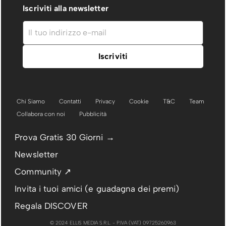
Iscriviti alla newsletter
Chi Siamo
Contatti
Privacy
Cookie
T&C
Team
Collabora con noi
Pubblicità
Prova Gratis 30 Giorni →
Newsletter
Community ↗
Invita i tuoi amici (e guadagna dei premi)
Regala DISCOVER
© 2024 ELLIS MEDIA S.R.L. - P.IVA (VAT) 09725260963