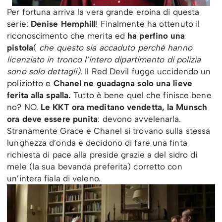
Per fortuna arriva la vera grande eroina di questa
serie:
Denise Hemphill
! Finalmente ha ottenuto il
riconoscimento che merita ed
ha perfino una
pistola
(
che questo sia accaduto perché hanno
licenziato in tronco l’intero dipartimento di polizia
sono solo dettagli).
Il Red Devil fugge uccidendo un
poliziotto e
Chanel ne guadagna solo una lieve
ferita alla spalla.
Tutto è bene quel che finisce bene
no? NO.
Le KKT ora meditano vendetta, la Munsch
ora deve essere punita
: devono avvelenarla.
Stranamente Grace e Chanel si trovano sulla stessa
lunghezza d’onda e decidono di fare una finta
richiesta di pace alla preside grazie a del sidro di
mele (la sua bevanda preferita) corretto con
un’intera fiala di veleno.