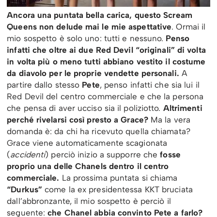
Ancora una puntata bella carica, questo Scream
Queens non delude mai le mie aspettative
. Ormai il
mio sospetto è solo uno: tutti e nessuno.
Penso
infatti che oltre ai due Red Devil “originali” di volta
in volta più o meno tutti abbiano vestito il costume
da diavolo per le proprie vendette personali.
A
partire dallo stesso
Pete
, penso infatti che sia lui il
Red Devil del centro commerciale e che la persona
che pensa di aver ucciso sia il poliziotto.
Altrimenti
perché rivelarsi così presto a Grace?
Ma la vera
domanda è: da chi ha ricevuto quella chiamata?
Grace viene automaticamente scagionata
(
accidenti
) perciò inizio a supporre che
fosse
proprio una delle Chanels dentro il centro
commerciale.
La prossima puntata si chiama
“Durkus”
come la ex presidentessa KKT bruciata
dall’abbronzante, il mio sospetto è perciò il
seguente:
che Chanel abbia convinto Pete a farlo?