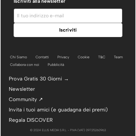
Iscriviti alla newsletter
Chi Siamo
Contatti
Privacy
Cookie
T&C
Team
Collabora con noi
Pubblicità
Prova Gratis 30 Giorni →
Newsletter
Community ↗
Invita i tuoi amici (e guadagna dei premi)
Regala DISCOVER
© 2024 ELLIS MEDIA S.R.L. - P.IVA (VAT) 09725260963