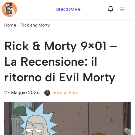
DISCOVER
Vai
al
Home
»
Rick and Morty
contenuto
Rick & Morty 9×01 –
La Recensione: il
ritorno di Evil Morty
27 Maggio 2026
Serena Faro