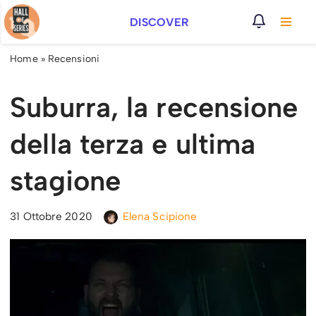
DISCOVER
Vai
al
Home
»
Recensioni
contenuto
Suburra, la recensione
della terza e ultima
stagione
31 Ottobre 2020
Elena Scipione