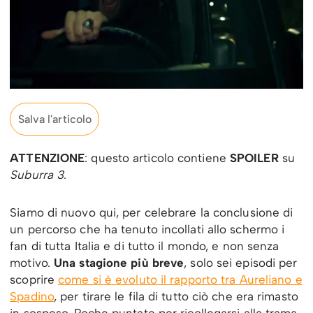
Salva l'articolo
ATTENZIONE
: questo articolo contiene
SPOILER
su
Suburra 3
.
Siamo di nuovo qui, per celebrare la conclusione di
un percorso che ha tenuto incollati allo schermo i
fan di tutta Italia e di tutto il mondo, e non senza
motivo.
Una stagione più breve
, solo sei episodi per
scoprire
come si è evoluto il rapporto tra Aureliano e
Spadino
, per tirare le fila di tutto ciò che era rimasto
in sospeso. Poche puntate per ricollegarsi alla trama