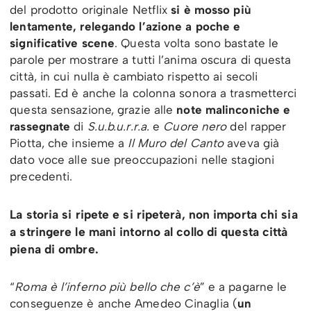
del prodotto originale Netflix
si è mosso più
lentamente, relegando l’azione a poche e
significative scene
. Questa volta sono bastate le
parole per mostrare a tutti l’anima oscura di questa
città, in cui nulla è cambiato rispetto ai secoli
passati. Ed è anche la colonna sonora a trasmetterci
questa sensazione, grazie alle
note malinconiche e
rassegnate
di
S.u.b.u.r.r.a.
e
Cuore nero
del rapper
Piotta, che insieme a
Il Muro del Canto
aveva già
dato voce alle sue preoccupazioni nelle stagioni
precedenti.
La storia si ripete e si ripeterà, non importa chi sia
a stringere le mani intorno al collo di questa città
piena di ombre.
“
Roma è l’inferno più bello che c’è
” e a pagarne le
conseguenze è anche Amedeo Cinaglia (
un