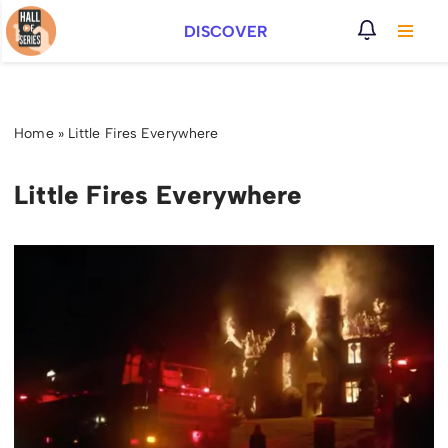
DISCOVER
Vai
al
contenuto
Home
»
Little Fires Everywhere
Little Fires Everywhere