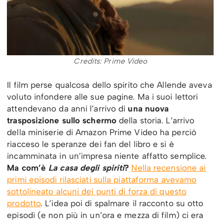
Credits: Prime Video
Il film perse qualcosa dello spirito che Allende aveva
voluto infondere alle sue pagine. Ma i suoi lettori
attendevano da anni l’arrivo di
una nuova
trasposizione sullo schermo
della storia. L’arrivo
della miniserie di Amazon Prime Video ha perciò
riacceso le speranze dei fan del libro e si è
incamminata in un’impresa niente affatto semplice.
Ma com’è
La casa degli spiriti
?
Nella recensione ai
primi episodi rilasciati sulla piattaforma avevamo
sottolineato alcuni dei punti di forza di questo
prodotto
. L’idea poi di spalmare il racconto su otto
episodi (e non più in un’ora e mezza di film) ci era