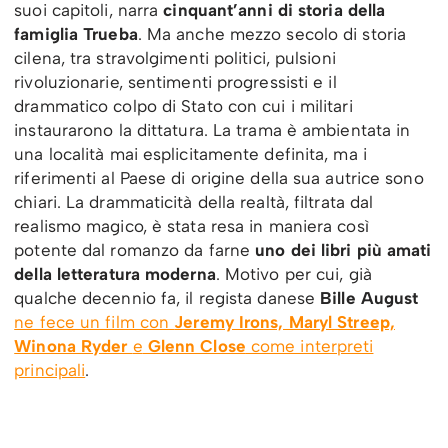
suoi capitoli, narra
cinquant’anni di storia della
famiglia Trueba
. Ma anche mezzo secolo di storia
cilena, tra stravolgimenti politici, pulsioni
rivoluzionarie, sentimenti progressisti e il
drammatico colpo di Stato con cui i militari
instaurarono la dittatura. La trama è ambientata in
una località mai esplicitamente definita, ma i
riferimenti al Paese di origine della sua autrice sono
chiari. La drammaticità della realtà, filtrata dal
realismo magico, è stata resa in maniera così
potente dal romanzo da farne
uno dei libri più amati
della letteratura moderna
. Motivo per cui, già
qualche decennio fa, il regista danese
Bille August
ne fece un film con
Jeremy Irons, Maryl Streep,
Winona Ryder
e
Glenn Close
come interpreti
principali
.