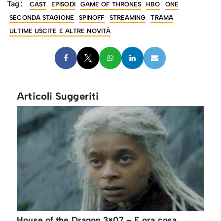
Tag:
CAST
EPISODI
GAME OF THRONES
HBO
ONE
SECONDA STAGIONE
SPINOFF
STREAMING
TRAMA
ULTIME USCITE E ALTRE NOVITÀ
Articoli Suggeriti
House of the Dragon 3×07 – E ora cosa