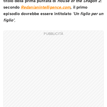
titolo della prima puntata di
House of the Dragon 2
:
secondo
Redanianintelligence.com
, il primo
episodio dovrebbe essere intitolato
‘Un figlio per un
figlio’
,
PUBBLICITÀ