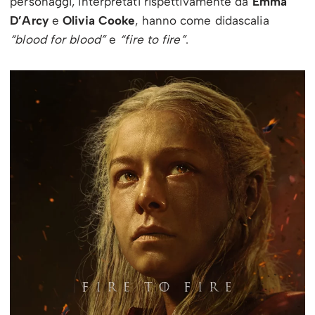
personaggi, interpretati rispettivamente da
Emma
D’Arcy
e
Olivia Cooke
, hanno come didascalia
“blood for blood”
e
“fire to fire”
.