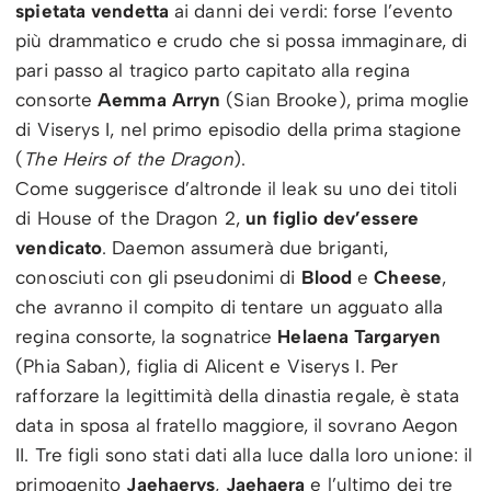
spietata vendetta
ai danni dei verdi: forse l’evento
più drammatico e crudo che si possa immaginare, di
pari passo al tragico parto capitato alla regina
consorte
Aemma Arryn
(Sian Brooke), prima moglie
di Viserys I, nel primo episodio della prima stagione
(
The Heirs of the Dragon
).
Come suggerisce d’altronde il leak su uno dei titoli
di House of the Dragon 2,
un figlio dev’essere
vendicato
. Daemon assumerà due briganti,
conosciuti con gli pseudonimi di
Blood
e
Cheese
,
che avranno il compito di tentare un agguato alla
regina consorte, la sognatrice
Helaena Targaryen
(Phia Saban), figlia di Alicent e Viserys I. Per
rafforzare la legittimità della dinastia regale, è stata
data in sposa al fratello maggiore, il sovrano Aegon
II. Tre figli sono stati dati alla luce dalla loro unione: il
primogenito
Jaehaerys
,
Jaehaera
e l’ultimo dei tre