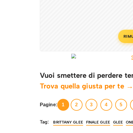
RIM
Vuoi smettere di perdere te
Trova quella giusta per te 
Pagine:
1
2
3
4
5
Tag:
BRITTANY GLEE
FINALE GLEE
GLEE
ON