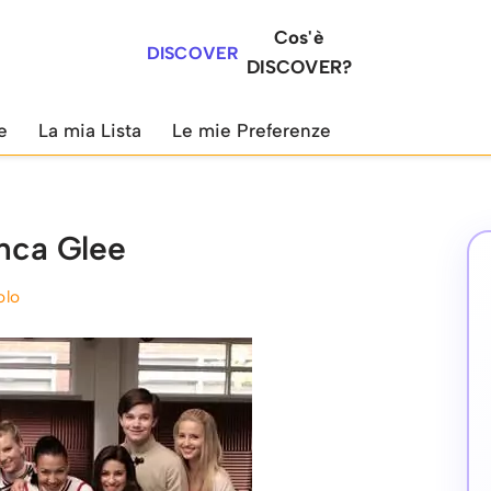
Cos'è
DISCOVER
DISCOVER?
e
La mia Lista
Le mie Preferenze
anca Glee
olo