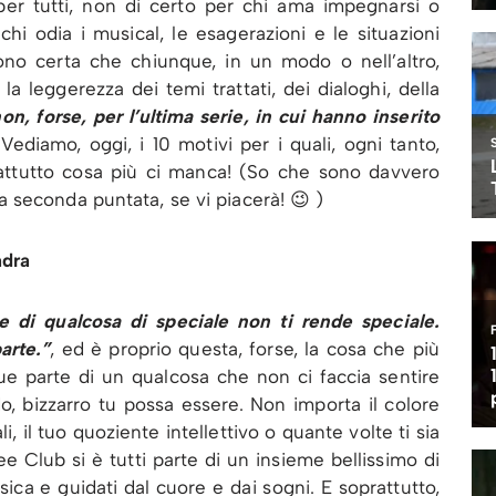
er tutti, non di certo per chi ama impegnarsi o
hi odia i musical, le esagerazioni e le situazioni
no certa che chiunque, in un modo o nell’altro,
a leggerezza dei temi trattati, dei dialoghi, della
on, forse, per l’ultima serie, in cui hanno inserito
 Vediamo, oggi, i 10 motivi per i quali, ogni tanto,
attutto cosa più ci manca! (So che sono davvero
 seconda puntata, se vi piacerà! 😉 )
adra
te di qualcosa di speciale non ti rende speciale.
arte.”
, ed è proprio questa, forse, la cosa che più
ue parte di un qualcosa che non ci faccia sentire
o, bizzarro tu possa essere. Non importa il colore
i, il tuo quoziente intellettivo o quante volte ti sia
e Club si è tutti parte di un insieme bellissimo di
ica e guidati dal cuore e dai sogni. E soprattutto,