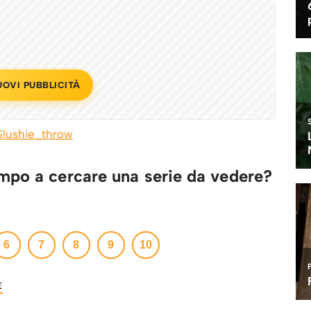
UOVI PUBBLICITÀ
mpo a cercare una serie da vedere?
→
6
7
8
9
10
E