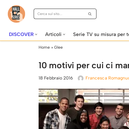
Vai
al
contenuto
DISCOVER
Articoli
Serie TV su misura per t
Home
»
Glee
10 motivi per cui ci m
18 Febbraio 2016
Francesca Romagnu