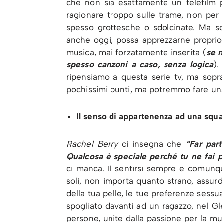
che non sia esattamente un telefilm p
ragionare troppo sulle trame, non per c
spesso grottesche o sdolcinate. Ma so
anche oggi, possa apprezzarne proprio l
musica, mai forzatamente inserita (
se n
spesso canzoni a caso, senza logica
).
ripensiamo a questa serie tv, ma sopr
pochissimi punti, ma potremmo fare una
Il senso di appartenenza ad una squ
Rachel Berry
ci insegna che
“Far par
Qualcosa è speciale perché tu ne fai p
ci manca. Il sentirsi sempre e comunq
soli, non importa quanto strano, assurd
della tua pelle, le tue preferenze sessual
spogliato davanti ad un ragazzo, nel Gle
persone, unite dalla passione per la mus