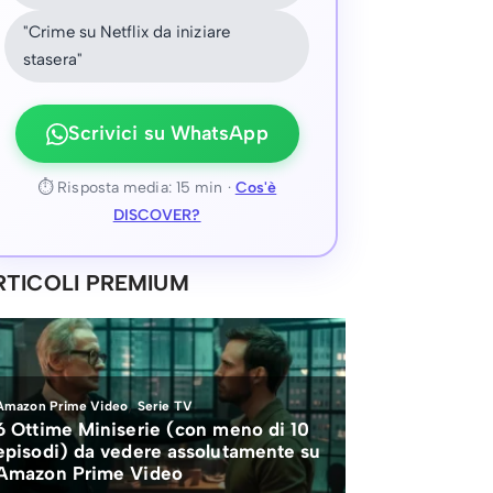
"Crime su Netflix da iniziare
stasera"
Scrivici su WhatsApp
⏱ Risposta media: 15 min ·
Cos'è
DISCOVER?
RTICOLI PREMIUM