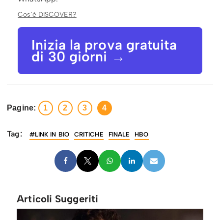
Cos'è DISCOVER?
Inizia la prova gratuita
di 30 giorni →
Pagine:
1
2
3
4
Tag:
#LINK IN BIO
CRITICHE
FINALE
HBO
Articoli Suggeriti