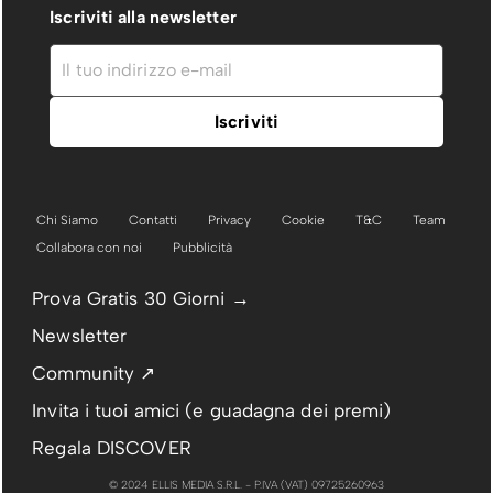
Iscriviti alla newsletter
Chi Siamo
Contatti
Privacy
Cookie
T&C
Team
Collabora con noi
Pubblicità
Prova Gratis 30 Giorni →
Newsletter
Community ↗
Invita i tuoi amici (e guadagna dei premi)
Regala DISCOVER
© 2024 ELLIS MEDIA S.R.L. - P.IVA (VAT) 09725260963