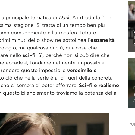
la principale tematica di
Dark
. A introdurla è lo
ssima stagione. Si tratta di un tempo ben più
siamo comunemente e l’atmosfera tetra e
rimi minuti dello show ne sottolinea l’
estraneità
.
rologio, ma qualcosa di più, qualcosa che
ciare nello
sci-fi
. Sì, perché non si può dire che
 che accade è, fondamentalmente, impossibile.
i rendere questo impossibile
verosimile e
 ciò che nella serie è al di fuori della concreta
che ci sembra di poter afferrare.
Sci-fi e realismo
 in questo bilanciamento troviamo la potenza della
PU