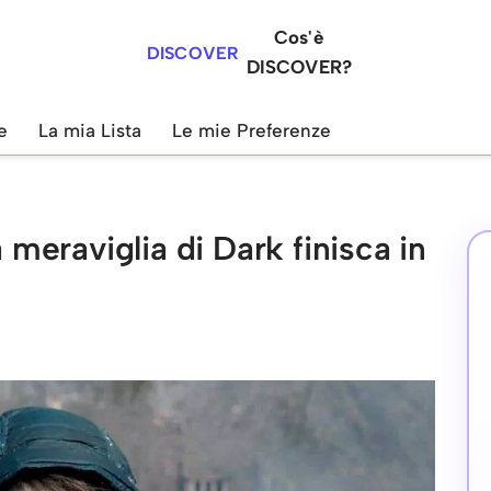
Cos'è
DISCOVER
DISCOVER?
e
La mia Lista
Le mie Preferenze
a meraviglia di Dark finisca in