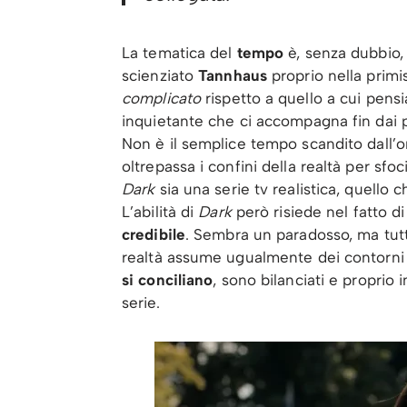
La tematica del
tempo
è, senza dubbio, 
scienziato
Tannhaus
proprio nella primi
complicato
rispetto a quello a cui pen
inquietante che ci accompagna fin dai p
Non è il semplice tempo scandito dall’o
oltrepassa i confini della realtà per sfo
Dark
sia una serie tv realistica, quello
L’abilità di
Dark
però risiede nel fatto d
credibile
. Sembra un paradosso, ma tutto
realtà assume ugualmente dei contorni 
si conciliano
, sono bilanciati e proprio
serie.