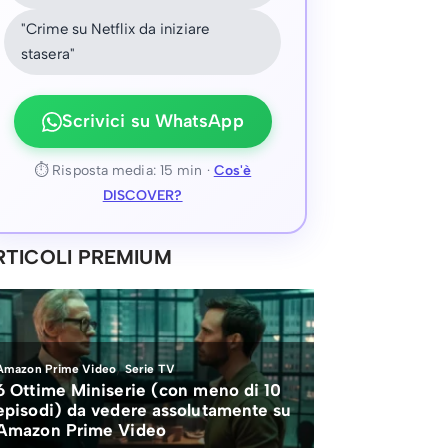
"Crime su Netflix da iniziare
stasera"
Scrivici su WhatsApp
⏱ Risposta media: 15 min ·
Cos'è
DISCOVER?
RTICOLI PREMIUM