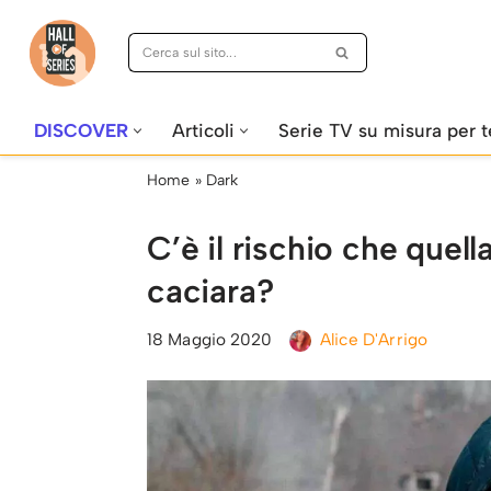
Vai
al
contenuto
DISCOVER
Articoli
Serie TV su misura per t
Home
»
Dark
C’è il rischio che quell
caciara?
18 Maggio 2020
Alice D'Arrigo