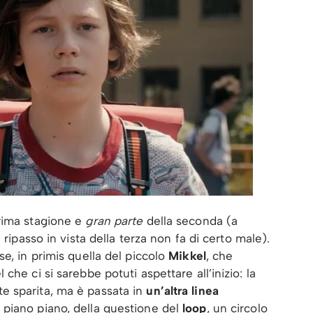
rima stagione e
gran parte
della seconda (a
ripasso in vista della terza non fa di certo male).
e, in primis quella del piccolo
Mikkel
, che
he ci si sarebbe potuti aspettare all’inizio: la
e sparita, ma è passata in
un’altra linea
piano piano, della questione del
loop
, un circolo