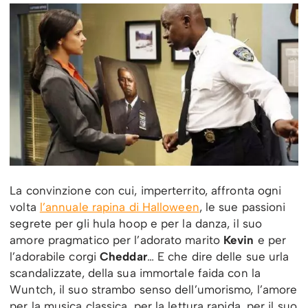
La convinzione con cui, imperterrito, affronta ogni
volta
l’annuale rapina di Halloween
, le sue passioni
segrete per gli hula hoop e per la danza, il suo
amore pragmatico per l’adorato marito
Kevin
e per
l’adorabile corgi
Cheddar
… E che dire delle sue urla
scandalizzate, della sua immortale faida con la
Wuntch, il suo strambo senso dell’umorismo, l’amore
per la musica classica, per la lettura rapida, per il suo