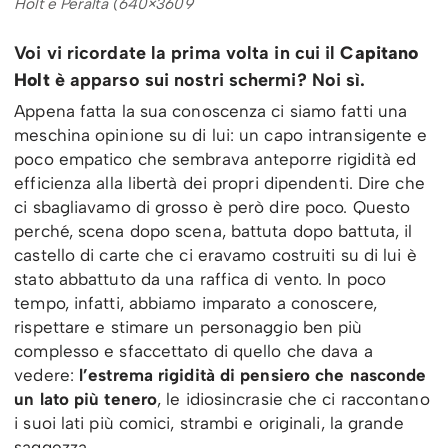
Holt e Peralta (640×3609
Voi vi ricordate la prima volta in cui il
Capitano
Holt
è apparso sui nostri schermi? Noi sì.
Appena fatta la sua conoscenza ci siamo fatti una
meschina opinione su di lui: un capo intransigente e
poco empatico che sembrava anteporre rigidità ed
efficienza alla libertà dei propri dipendenti. Dire che
ci sbagliavamo di grosso è però dire poco. Questo
perché, scena dopo scena, battuta dopo battuta, il
castello di carte che ci eravamo costruiti su di lui è
stato abbattuto da una raffica di vento. In poco
tempo, infatti, abbiamo imparato a conoscere,
rispettare e stimare un personaggio ben più
complesso e sfaccettato di quello che dava a
vedere:
l’estrema rigidità di pensiero che nasconde
un lato più tenero
, le idiosincrasie che ci raccontano
i suoi lati più comici, strambi e originali, la grande
saggezza…