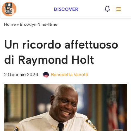
DISCOVER
Vai
al
Home
»
Brooklyn Nine-Nine
contenuto
Un ricordo affettuoso
di Raymond Holt
2 Gennaio 2024
Benedetta Vanotti