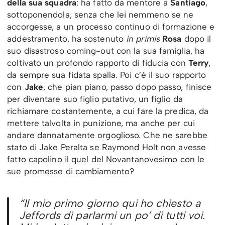
della sua squadra
: ha fatto da mentore a
Santiago
,
sottoponendola, senza che lei nemmeno se ne
accorgesse, a un processo continuo di formazione e
addestramento, ha sostenuto
in primis
Rosa
dopo il
suo disastroso coming-out con la sua famiglia, ha
coltivato un profondo rapporto di fiducia con
Terry
,
da sempre sua fidata spalla. Poi c’è il suo rapporto
con
Jake
, che pian piano, passo dopo passo, finisce
per diventare suo figlio putativo, un figlio da
richiamare costantemente, a cui fare la predica, da
mettere talvolta in punizione, ma anche per cui
andare dannatamente orgoglioso. Che ne sarebbe
stato di Jake Peralta se Raymond Holt non avesse
fatto capolino il quel del Novantanovesimo con le
sue promesse di cambiamento?
“
Il mio primo giorno qui ho chiesto a
Jeffords di parlarmi un po’ di tutti voi.