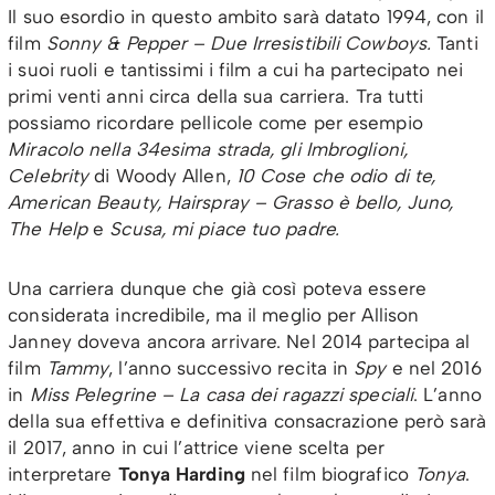
Il suo esordio in questo ambito sarà datato 1994, con il
film
Sonny & Pepper – Due Irresistibili Cowboys.
Tanti
i suoi ruoli e tantissimi i film a cui ha partecipato nei
primi venti anni circa della sua carriera. Tra tutti
possiamo ricordare pellicole come per esempio
Miracolo nella 34esima strada, gli Imbroglioni,
Celebrity
di Woody Allen,
10 Cose che odio di te,
American Beauty, Hairspray – Grasso è bello, Juno,
The Help
e
Scusa, mi piace tuo padre.
Una carriera dunque che già così poteva essere
considerata incredibile, ma il meglio per Allison
Janney doveva ancora arrivare. Nel 2014 partecipa al
film
Tammy
, l’anno successivo recita in
Spy
e nel 2016
in
Miss Pelegrine – La casa dei ragazzi speciali
. L’anno
della sua effettiva e definitiva consacrazione però sarà
il 2017, anno in cui l’attrice viene scelta per
interpretare
Tonya Harding
nel film biografico
Tonya
.