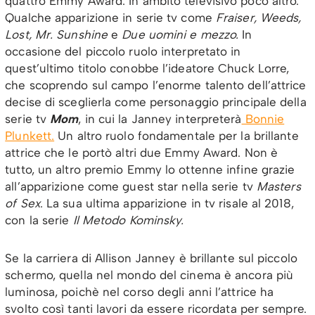
quattro Emmy Award. In ambito televisivo poco altro.
Qualche apparizione in serie tv come
Fraiser, Weeds,
Lost, Mr. Sunshine
e
Due uomini e mezzo.
In
occasione del piccolo ruolo interpretato in
quest’ultimo titolo conobbe l’ideatore Chuck Lorre,
che scoprendo sul campo l’enorme talento dell’attrice
decise di sceglierla come personaggio principale della
serie tv
Mom
, in cui la Janney interpreterà
Bonnie
Plunkett.
Un altro ruolo fondamentale per la brillante
attrice che le portò altri due Emmy Award. Non è
tutto, un altro premio Emmy lo ottenne infine grazie
all’apparizione come guest star nella serie tv
Masters
of Sex
. La sua ultima apparizione in tv risale al 2018,
con la serie
Il Metodo Kominsky.
Se la carriera di Allison Janney è brillante sul piccolo
schermo, quella nel mondo del cinema è ancora più
luminosa, poichè nel corso degli anni l’attrice ha
svolto così tanti lavori da essere ricordata per sempre.