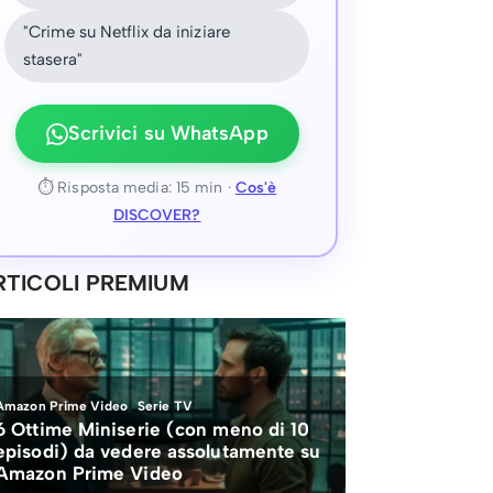
"Crime su Netflix da iniziare
stasera"
Scrivici su WhatsApp
⏱ Risposta media: 15 min ·
Cos'è
DISCOVER?
RTICOLI PREMIUM