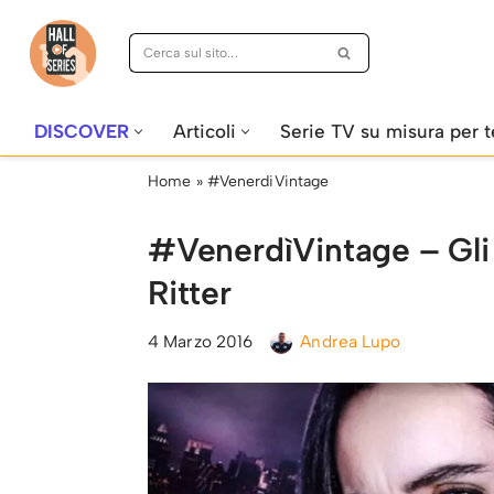
Vai
al
contenuto
DISCOVER
Articoli
Serie TV su misura per t
Home
»
#VenerdiVintage
#VenerdìVintage – Gli 
Ritter
4 Marzo 2016
Andrea Lupo