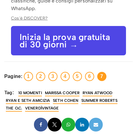
classifiche, guide e consigli personalizzati su
WhatsApp.
Cos'è DISCOVER?
Inizia la prova gratuita
di 30 giorni →
Pagine:
1
2
3
4
5
6
7
Tag:
10 MOMENTI
MARISSA COOPER
RYAN ATWOOD
RYAN E SETH AMICIZIA
SETH COHEN
SUMMER ROBERTS
THE O.C.
VENERDÌVINTAGE