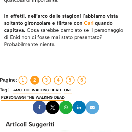
In effetti, nell’arco delle stagioni l’abbiamo vista
soltanto gironzolare e flirtare con
Carl
quando
capitava.
Cosa sarebbe cambiato se il personaggio
di Enid non ci fosse mai stato presentato?
Probabilmente niente.
Pagine:
1
2
3
4
5
6
Tag:
AMC THE WALKING DEAD
ONE
PERSONAGGI THE WALKING DEAD
Articoli Suggeriti