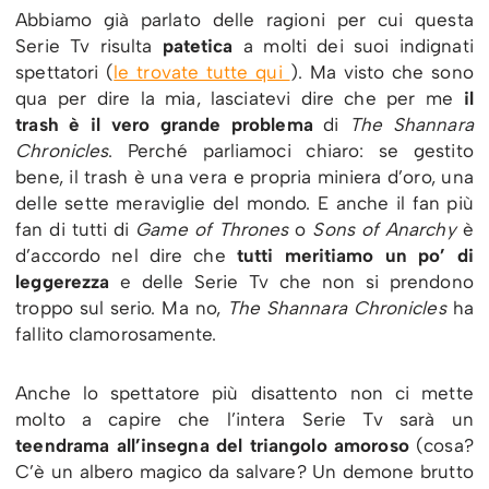
Abbiamo già parlato delle ragioni per cui questa
Serie Tv risulta
patetica
a molti dei suoi indignati
spettatori (
le trovate tutte qui
). Ma visto che sono
qua per dire la mia, lasciatevi dire che per me
il
trash è il vero grande problema
di
The Shannara
Chronicles
. Perché parliamoci chiaro: se gestito
bene, il trash è una vera e propria miniera d’oro, una
delle sette meraviglie del mondo. E anche il fan più
fan di tutti di
Game of Thrones
o
Sons of Anarchy
è
d’accordo nel dire che
tutti meritiamo un po’ di
leggerezza
e delle Serie Tv che non si prendono
troppo sul serio. Ma no,
The Shannara Chronicles
ha
fallito clamorosamente.
Anche lo spettatore più disattento non ci mette
molto a capire che l’intera Serie Tv sarà un
teendrama all’insegna del triangolo amoroso
(cosa?
C’è un albero magico da salvare? Un demone brutto