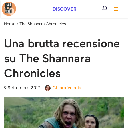
DISCOVER
Vai
al
Home
»
The Shannara Chronicles
contenuto
Una brutta recensione
su The Shannara
Chronicles
9 Settembre 2017
Chiara Veccia