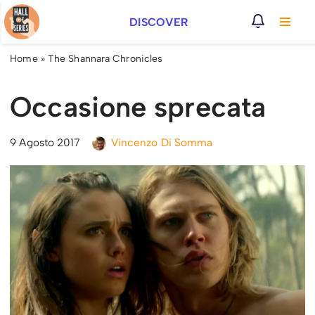
DISCOVER
Vai
al
Home
»
The Shannara Chronicles
contenuto
Occasione sprecata
9 Agosto 2017
Vincenzo Di Somma