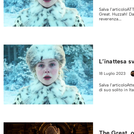
Salva l’articoloA
Great. Huzzah! Da
reverenza.…
L’inattesa s
18 Luglio 2023
Salva l’articoloAt
di suo solito in I
The Great, o