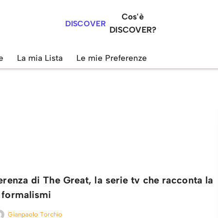
Cos'è
DISCOVER
DISCOVER?
e
La mia Lista
Le mie Preferenze
verenza di The Great, la serie tv che racconta la
 formalismi
Gianpaolo Torchio