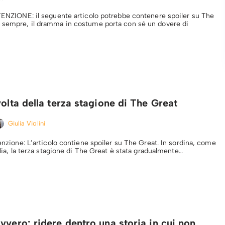
TTENZIONE: il seguente articolo potrebbe contenere spoiler su The
 sempre, il dramma in costume porta con sé un dovere di
volta della terza stagione di The Great
Giulia Violini
tenzione: L’articolo contiene spoiler su The Great. In sordina, come
talia, la terza stagione di The Great è stata gradualmente…
vvero: ridere dentro una storia in cui non