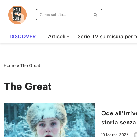
Vai
al
contenuto
DISCOVER
Articoli
Serie TV su misura per t
Home
»
The Great
The Great
Ode all’irri
storia senza
10 Marzo 2026